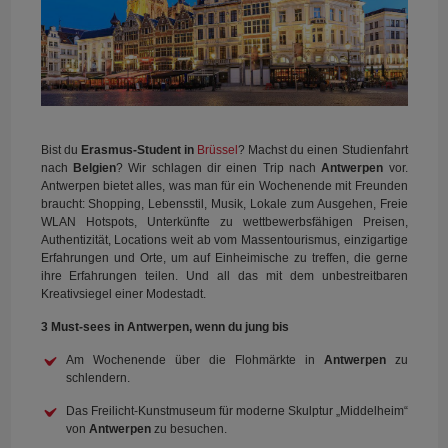
Bist du
Erasmus-Student in
Brüssel
? Machst du einen Studienfahrt
nach
Belgien
? Wir schlagen dir einen Trip nach
Antwerpen
vor.
Antwerpen bietet alles, was man für ein Wochenende mit Freunden
braucht: Shopping, Lebensstil, Musik, Lokale zum Ausgehen, Freie
WLAN Hotspots, Unterkünfte zu wettbewerbsfähigen Preisen,
Authentizität, Locations weit ab vom Massentourismus, einzigartige
Erfahrungen und Orte, um auf Einheimische zu treffen, die gerne
ihre Erfahrungen teilen. Und all das mit dem unbestreitbaren
Kreativsiegel einer Modestadt.
3 Must-sees in Antwerpen, wenn du jung bis
Am Wochenende über die Flohmärkte in
Antwerpen
zu
schlendern.
Das Freilicht-Kunstmuseum für moderne Skulptur „Middelheim“
von
Antwerpen
zu besuchen.