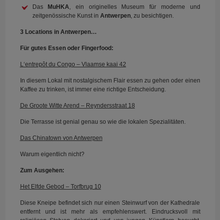
Das
MuHKA
, ein originelles Museum für moderne und
zeitgenössische Kunst in
Antwerpen
, zu besichtigen.
3 Locations in Antwerpen…
Für gutes Essen oder Fingerfood:
L‘entrepôt du Congo – Vlaamse kaai 42
In diesem Lokal mit nostalgischem Flair essen zu gehen oder einen
Kaffee zu trinken, ist immer eine richtige Entscheidung.
De Groote Witte Arend – Reyndersstraat 18
Die Terrasse ist genial genau so wie die lokalen Spezialitäten.
Das Chinatown von Antwerpen
Warum eigentlich nicht?
Zum Ausgehen:
Het Elfde Gebod – Torfbrug 10
Diese Kneipe befindet sich nur einen Steinwurf von der Kathedrale
entfernt und ist mehr als empfehlenswert. Eindrucksvoll mit