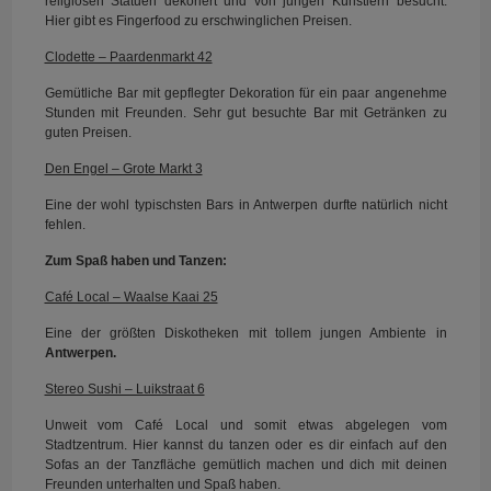
religiösen Statuen dekoriert und von jungen Künstlern besucht.
Hier gibt es Fingerfood zu erschwinglichen Preisen.
Clodette – Paardenmarkt 42
Gemütliche Bar mit gepflegter Dekoration für ein paar angenehme
Stunden mit Freunden. Sehr gut besuchte Bar mit Getränken zu
guten Preisen.
Den Engel – Grote Markt 3
Eine der wohl typischsten Bars in Antwerpen durfte natürlich nicht
fehlen.
Zum Spaß haben und Tanzen:
Café Local – Waalse Kaai 25
Eine der größten Diskotheken mit tollem jungen Ambiente in
Antwerpen.
Stereo Sushi – Luikstraat 6
Unweit vom Café Local und somit etwas abgelegen vom
Stadtzentrum. Hier kannst du tanzen oder es dir einfach auf den
Sofas an der Tanzfläche gemütlich machen und dich mit deinen
Freunden unterhalten und Spaß haben.