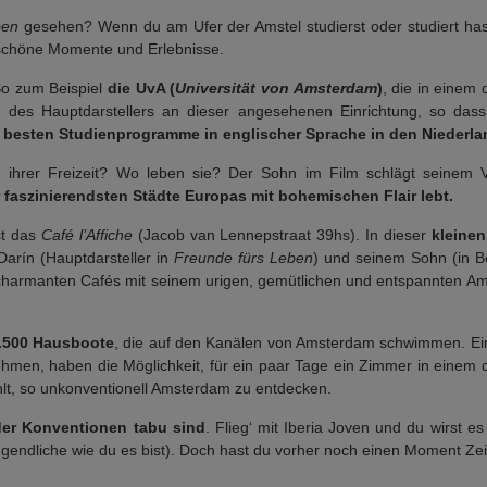
ben
gesehen? Wenn du am Ufer der Amstel studierst oder studiert hast
 schöne Momente und Erlebnisse.
So zum Beispiel
die UvA (
Universität von Amsterdam
)
, die in einem
n des Hauptdarstellers an dieser angesehenen Einrichtung, so da
r besten Studienprogramme in englischer Sprache in den Niederla
ihrer Freizeit? Wo leben sie? Der Sohn im Film schlägt seinem Va
r faszinierendsten Städte Europas mit bohemischen Flair lebt.
st das
Café l’Affiche
(Jacob van Lennepstraat 39hs). In dieser
kleinen
arín (Hauptdarsteller in
Freunde fürs Leben
) und seinem Sohn (in Be
charmanten Cafés mit seinem urigen, gemütlichen und entspannten Am
2.500 Hausboote
, die auf den Kanälen von Amsterdam schwimmen. Eine 
hmen, haben die Möglichkeit, für ein paar Tage ein Zimmer in einem 
hlt, so unkonventionell Amsterdam zu entdecken.
der Konventionen tabu sind
. Flieg‘ mit Iberia Joven und du wirst e
endliche wie du es bist). Doch hast du vorher noch einen Moment Zei