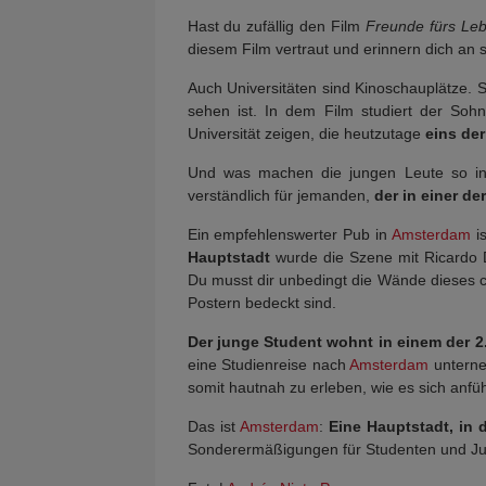
Hast du zufällig den Film
Freunde fürs Le
diesem Film vertraut und erinnern dich an
Auch Universitäten sind Kinoschauplätze. 
sehen ist. In dem Film studiert der Soh
Universität zeigen, die heutzutage
eins de
Und was machen die jungen Leute so in 
verständlich für jemanden,
der in einer de
Ein empfehlenswerter Pub in
Amsterdam
i
Hauptstadt
wurde die Szene mit Ricardo D
Du musst dir unbedingt die Wände dieses 
Postern bedeckt sind.
Der junge Student wohnt in einem der 
eine Studienreise nach
Amsterdam
unterne
somit hautnah zu erleben, wie es sich anfü
Das ist
Amsterdam
:
Eine Hauptstadt, in 
Sonderermäßigungen für Studenten und Jug