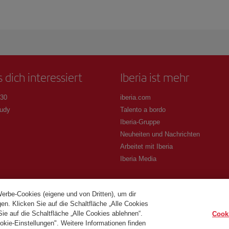
 dich interessiert
Iberia ist mehr
 30
iberia.com
udy
Talento a bordo
Iberia-Gruppe
Neuheiten und Nachrichten
Arbeitet mit Iberia
Iberia Media
Werbe-Cookies (eigene und von Dritten), um dir
en. Klicken Sie auf die Schaltfläche „Alle Cookies
e auf die Schaltfläche „Alle Cookies ablehnen“.
Cook
okie-Einstellungen". Weitere Informationen finden