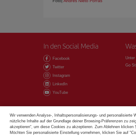
Foto|
Andrés Nieto Porras
In den Social Media
Was
Unter
Facebook
Go St
Twitter
Instagram
LinkedIn
YouTube
Wir verwenden Analyse-, Inhaltspersonalisierungs- und personalisierte 
nützliche Inhalte auf der Grundlage deiner Browsing-Präferenzen zu zeig
akzeptieren“, um diese Cookies zu akzeptieren. Zum Ablehnen klicken Si
©Iberia Joven 2026. Alle Rechte vorbehalten.
Möchten Sie personalisierte Einstellung vornehmen, klicken Sie auf "Co