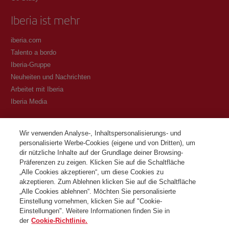
Iberia ist mehr
iberia.com
Talento a bordo
Iberia-Gruppe
Neuheiten und Nachrichten
Arbeitet mit Iberia
Iberia Media
Transparenz
Wir verwenden Analyse-, Inhaltspersonalisierungs- und
personalisierte Werbe-Cookies (eigene und von Dritten), um
Allgemeine Geschäftsbedingungen des Iberia Club Programms
dir nützliche Inhalte auf der Grundlage deiner Browsing-
Bedingungen für die Registrierung auf iberia.com
Präferenzen zu zeigen. Klicken Sie auf die Schaltfläche
Richtlinien zum Schutz personenbezogener Daten
„Alle Cookies akzeptieren“, um diese Cookies zu
Cookie-Richtlinie und -Verwaltung
akzeptieren. Zum Ablehnen klicken Sie auf die Schaltfläche
„Alle Cookies ablehnen“. Möchten Sie personalisierte
Kontaktiere
Einstellung vornehmen, klicken Sie auf "Cookie-
Einstellungen". Weitere Informationen finden Sie in
der
Cookie-Richtlinie.
©Iberia Joven 2026. Alle Rechte vorbehalten.