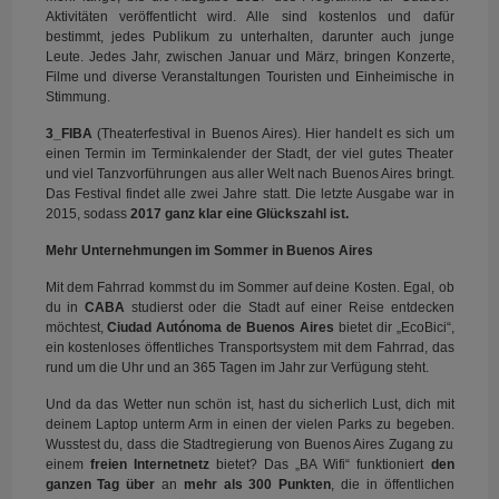
Aktivitäten veröffentlicht wird. Alle sind kostenlos und dafür
bestimmt, jedes Publikum zu unterhalten, darunter auch junge
Leute. Jedes Jahr, zwischen Januar und März, bringen Konzerte,
Filme und diverse Veranstaltungen Touristen und Einheimische in
Stimmung.
3_FIBA
(Theaterfestival in Buenos Aires). Hier handelt es sich um
einen Termin im Terminkalender der Stadt, der viel gutes Theater
und viel Tanzvorführungen aus aller Welt nach Buenos Aires bringt.
Das Festival findet alle zwei Jahre statt. Die letzte Ausgabe war in
2015, sodass
2017 ganz klar eine Glückszahl ist.
Mehr Unternehmungen im Sommer in Buenos Aires
Mit dem Fahrrad kommst du im Sommer auf deine Kosten. Egal, ob
du in
CABA
studierst oder die Stadt auf einer Reise entdecken
möchtest,
Ciudad Autónoma de Buenos Aires
bietet dir „EcoBici“,
ein kostenloses öffentliches Transportsystem mit dem Fahrrad, das
rund um die Uhr und an 365 Tagen im Jahr zur Verfügung steht.
Und da das Wetter nun schön ist, hast du sicherlich Lust, dich mit
deinem Laptop unterm Arm in einen der vielen Parks zu begeben.
Wusstest du, dass die Stadtregierung von Buenos Aires Zugang zu
einem
freien Internetnetz
bietet? Das „BA Wifi“ funktioniert
den
ganzen Tag über
an
mehr als 300 Punkten
, die in öffentlichen