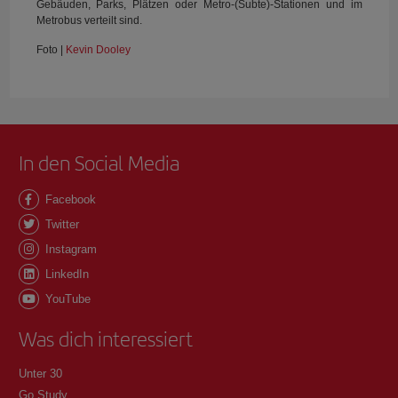
Gebäuden, Parks, Plätzen oder Metro-(Subte)-Stationen und im
Metrobus verteilt sind.
Foto |
Kevin Dooley
In den Social Media
Facebook
Twitter
Instagram
LinkedIn
YouTube
Was dich interessiert
Unter 30
Go Study