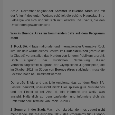
Am 21 Dezember beginnt
der Sommer in
Buenos Aires
und mit
der Ankunft des guten Wetters schüttelt die schöne Hauptstadt ihre
Lethargie von sich und füllt sich mit Festivals und Events, die den
Umständen gewachsen sind.
Was in Buenos Aires im kommenden Jahr auf dem Programm
steht
1_Rock BA
. 4 Tage nationaler und internationaler Alternative Rock
live. Bis dato wurde dieses Festival im
Ciudad del Rock
(Parque de
la Ciudad) veranstaltet, das Horden von jungem Publikum anzieht.
Doch aufgrund der kürzlichen Schließung dieser
Veranstaltungsstätte aufgrund der Olympischen Jugendspiele, die
im Oktober 2018 im Süden von
Buenos Aires
stattfinden, muss die
Location noch neu bestimmt werden.
Der große Erfolg und das tolle Ambiente, das auf dem Rock BA-
Festival herrscht, überrascht nicht: Hier spielen gute Musikbands
und der Eintritt ist frei. Also, du bist informiert und weißt, was
ansteht: Halte dich auf dem Laufenden und informiere dich als
Erste/r über die Termine von Rock BA 2017.
2_Sommer in der Stadt
. Mach dich startklar, denn es dauert nicht
mehr lange, bis die Ausgabe 2017 des Programms für Outdoor-