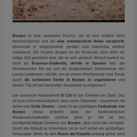
Burgos
ist eine spanische Provinz, die es sich wirklich lohnt
kennenzulernen und die
eine erlebnisreiche Reise verspricht.
Manchmal in Vergessenheit geraten und manchmal einfach
unbekannt: Die Provinz Burgos ist ein Reiseziel, dem nicht die
nötige Zeit gewidmet wird, die es sich verdient. Worauf wartest du
noch als
Erasmus-Student/in, der/die in Spanien
lebt, die
Wochenenden frei hat und die bestgehüteten Geheimnisse des
Landes entdecken möchte, um an einem Wochenende eine Route
durch
die schönsten Dörfer in Burgos zu organisieren
und
deinen Trip mit der berühmten Hauptstadt zu beginnen?
Der spanische Nationalheld
El Cid
ist das Emblem der Stadt. Das
ist auch nicht verwunderlich, denn seine Überreste – zusammen mit
denen von
Doña Jimena
– ruhen in der prächtigen
Kathedrale von
Burgos
. Diese erstrahlt dank der kontinuierlichen
Restaurationsarbeiten schöner denn je. Sie ist das
prestigeträchtigste Denkmal von
Burgos
, aber nicht das einzigste.
Durch die Altstadt zu schlendern, ist an sich schon ein großartiges
Schauspiel. Wenn du den
Paseo del Espolón
entlang gehst, wirst