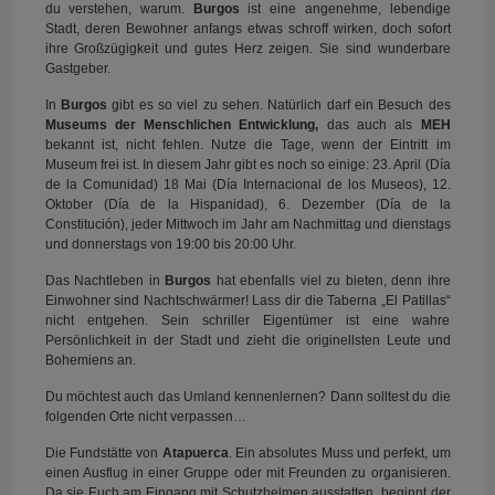
du verstehen, warum.
Burgos
ist eine angenehme, lebendige
Stadt, deren Bewohner anfangs etwas schroff wirken, doch sofort
ihre Großzügigkeit und gutes Herz zeigen. Sie sind wunderbare
Gastgeber.
In
Burgos
gibt es so viel zu sehen. Natürlich darf ein Besuch des
Museums der Menschlichen Entwicklung,
das auch als
MEH
bekannt ist, nicht fehlen. Nutze die Tage, wenn der Eintritt im
Museum frei ist. In diesem Jahr gibt es noch so einige: 23. April (Día
de la Comunidad) 18 Mai (Día Internacional de los Museos), 12.
Oktober (Día de la Hispanidad), 6. Dezember (Día de la
Constitución), jeder Mittwoch im Jahr am Nachmittag und dienstags
und donnerstags von 19:00 bis 20:00 Uhr.
Das Nachtleben in
Burgos
hat ebenfalls viel zu bieten, denn ihre
Einwohner sind Nachtschwärmer! Lass dir die Taberna „El Patillas“
nicht entgehen. Sein schriller Eigentümer ist eine wahre
Persönlichkeit in der Stadt und zieht die originellsten Leute und
Bohemiens an.
Du möchtest auch das Umland kennenlernen? Dann solltest du die
folgenden Orte nicht verpassen…
Die Fundstätte von
Atapuerca
. Ein absolutes Muss und perfekt, um
einen Ausflug in einer Gruppe oder mit Freunden zu organisieren.
Da sie Euch am Eingang mit Schutzhelmen ausstatten, beginnt der