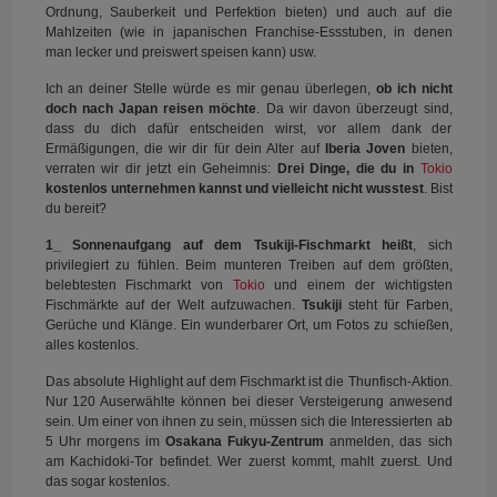
Ordnung, Sauberkeit und Perfektion bieten) und auch auf die
Mahlzeiten (wie in japanischen Franchise-Essstuben, in denen
man lecker und preiswert speisen kann) usw.
Ich an deiner Stelle würde es mir genau überlegen,
ob ich nicht
doch nach Japan reisen möchte
. Da wir davon überzeugt sind,
dass du dich dafür entscheiden wirst, vor allem dank der
Ermäßigungen, die wir dir für dein Alter auf
Iberia Joven
bieten,
verraten wir dir jetzt ein Geheimnis:
Drei Dinge, die du in
Tokio
kostenlos unternehmen kannst und vielleicht nicht wusstest
. Bist
du bereit?
1_ Sonnenaufgang auf dem Tsukiji-Fischmarkt heißt
, sich
privilegiert zu fühlen. Beim munteren Treiben auf dem größten,
belebtesten Fischmarkt von
Tokio
und einem der wichtigsten
Fischmärkte auf der Welt aufzuwachen.
Tsukiji
steht für Farben,
Gerüche und Klänge. Ein wunderbarer Ort, um Fotos zu schießen,
alles kostenlos.
Das absolute Highlight auf dem Fischmarkt ist die Thunfisch-Aktion.
Nur 120 Auserwählte können bei dieser Versteigerung anwesend
sein. Um einer von ihnen zu sein, müssen sich die Interessierten ab
5 Uhr morgens im
Osakana Fukyu-Zentrum
anmelden, das sich
am Kachidoki-Tor befindet. Wer zuerst kommt, mahlt zuerst. Und
das sogar kostenlos.