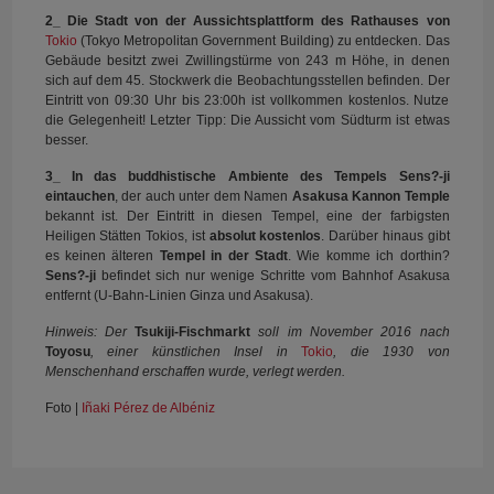
2_ Die Stadt von der Aussichtsplattform des Rathauses von
Tokio
(Tokyo Metropolitan Government Building) zu entdecken. Das
Gebäude besitzt zwei Zwillingstürme von 243 m Höhe, in denen
sich auf dem 45. Stockwerk die Beobachtungsstellen befinden. Der
Eintritt von 09:30 Uhr bis 23:00h ist vollkommen kostenlos. Nutze
die Gelegenheit! Letzter Tipp: Die Aussicht vom Südturm ist etwas
besser.
3_ In das buddhistische Ambiente des Tempels Sens?-ji
eintauchen
, der auch unter dem Namen
Asakusa Kannon Temple
bekannt ist. Der Eintritt in diesen Tempel, eine der farbigsten
Heiligen Stätten Tokios, ist
absolut kostenlos
. Darüber hinaus gibt
es keinen älteren
Tempel in der Stadt
. Wie komme ich dorthin?
Sens?-ji
befindet sich nur wenige Schritte vom Bahnhof Asakusa
entfernt (U-Bahn-Linien Ginza und Asakusa).
Hinweis: Der
Tsukiji-Fischmarkt
soll im November 2016 nach
Toyosu
, einer künstlichen Insel in
Tokio
, die 1930 von
Menschenhand erschaffen wurde, verlegt werden.
Foto |
Iñaki Pérez de Albéniz