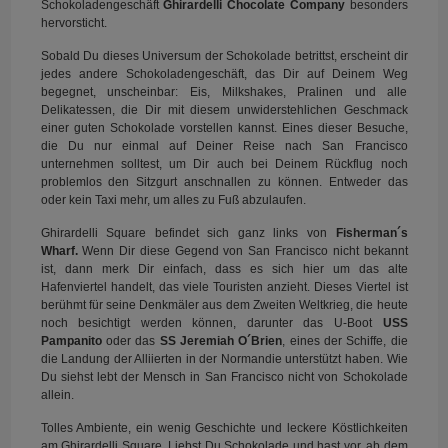
Schokoladengeschäft
Ghirardelli Chocolate Company
besonders
hervorsticht.
Sobald Du dieses Universum der Schokolade betrittst, erscheint dir
jedes andere Schokoladengeschäft, das Dir auf Deinem Weg
begegnet, unscheinbar: Eis, Milkshakes, Pralinen und alle
Delikatessen, die Dir mit diesem unwiderstehlichen Geschmack
einer guten Schokolade vorstellen kannst. Eines dieser Besuche,
die Du nur einmal auf Deiner Reise nach San Francisco
unternehmen solltest, um Dir auch bei Deinem Rückflug noch
problemlos den Sitzgurt anschnallen zu können. Entweder das
oder kein Taxi mehr, um alles zu Fuß abzulaufen.
Ghirardelli Square befindet sich ganz links von
Fisherman´s
Wharf.
Wenn Dir diese Gegend von San Francisco nicht bekannt
ist, dann merk Dir einfach, dass es sich hier um das alte
Hafenviertel handelt, das viele Touristen anzieht. Dieses Viertel ist
berühmt für seine Denkmäler aus dem Zweiten Weltkrieg, die heute
noch besichtigt werden können, darunter das U-Boot
USS
Pampanito
oder das
SS Jeremiah O´Brien
, eines der Schiffe, die
die Landung der Alliierten in der Normandie unterstützt haben. Wie
Du siehst lebt der Mensch in San Francisco nicht von Schokolade
allein.
Tolles Ambiente, ein wenig Geschichte und leckere Köstlichkeiten
am Ghirardelli Square. Liebst Du Schokolade und hast vor, ab dem