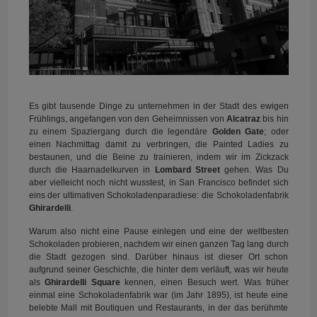
Es gibt tausende Dinge zu unternehmen in der Stadt des ewigen
Frühlings, angefangen von den Geheimnissen von
Alcatraz
bis hin
zu einem Spaziergang durch die legendäre
Golden Gate
; oder
einen Nachmittag damit zu verbringen, die Painted Ladies zu
bestaunen, und die Beine zu trainieren, indem wir im Zickzack
durch die Haarnadelkurven in
Lombard Street
gehen. Was Du
aber vielleicht noch nicht wusstest, in San Francisco befindet sich
eins der ultimativen Schokoladenparadiese: die Schokoladenfabrik
Ghirardelli
.
Warum also nicht eine Pause einlegen und eine der weltbesten
Schokoladen probieren, nachdem wir einen ganzen Tag lang durch
die Stadt gezogen sind. Darüber hinaus ist dieser Ort schon
aufgrund seiner Geschichte, die hinter dem verläuft, was wir heute
als
Ghirardelli Square
kennen, einen Besuch wert. Was früher
einmal eine Schokoladenfabrik war (im Jahr 1895), ist heute eine
belebte Mall mit Boutiquen und Restaurants, in der das berühmte