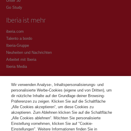
Unter 30
Go Study
Iberia ist mehr
iberia.com
Talento a bordo
Iberia-Gruppe
Neuheiten und Nachrichten
Arbeitet mit Iberia
Iberia Media
Transparenz
Wir verwenden Analyse-, Inhaltspersonalisierungs- und
personalisierte Werbe-Cookies (eigene und von Dritten), um
Allgemeine Geschäftsbedingungen des Iberia Club Programms
dir nützliche Inhalte auf der Grundlage deiner Browsing-
Bedingungen für die Registrierung auf iberia.com
Präferenzen zu zeigen. Klicken Sie auf die Schaltfläche
Richtlinien zum Schutz personenbezogener Daten
„Alle Cookies akzeptieren“, um diese Cookies zu
Cookie-Richtlinie und -Verwaltung
akzeptieren. Zum Ablehnen klicken Sie auf die Schaltfläche
„Alle Cookies ablehnen“. Möchten Sie personalisierte
Kontaktiere
Einstellung vornehmen, klicken Sie auf "Cookie-
Einstellungen". Weitere Informationen finden Sie in