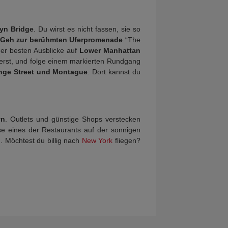
yn Bridge
. Du wirst es nicht fassen, sie so
 Geh zur berühmten
Uferpromenade
“The
der besten Ausblicke auf
Lower Manhattan
uerst, und folge einem markierten Rundgang
nge Street und Montague
: Dort kannst du
yn
. Outlets und günstige Shops verstecken
se eines der Restaurants auf der sonnigen
n
. Möchtest du billig nach
New York
fliegen?