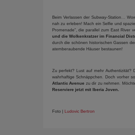
Beim Verlassen der Subway-Station… Wow!
nah zu erleben! Mach ein Selfie und spazie
Promenade”, die parallel zum East River v
und die Wolkenkratzer im Financial Distr
durch die schönen historischen Gassen 
atemberaubende Häuser bestaunen!
Zu perfekt? Lust auf mehr Authentizität?
wahrhaftige Schnäppchen. Doch vorher sol
Atlantic Avenue
zu dir zu nehmen. Möchte
Reserviere jetzt mit Iberia Joven.
Foto |
Ludovic Bertron