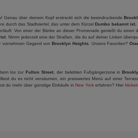
 Genau über deinem Kopf erstreckt sich die beeindruckende
Brookl
re durch das Stadtviertel, das unter dem Kürzel
Dumbo bekannt ist.
erläuft. Von einer der Bänke an dieser Promenade genießt du einen 
ict
. Nimm jederzeit eine der Straßen, die du auf deiner Linken überq
der vornehmen Gegend von
Brooklyn Heights
. Unsere Favoriten?
Ora
 Dann los zur
Fulton Street
, der belebten Fußgängerzone in
Brookl
ltest du es nicht versäumen, ein preiswertes Menü auf einer Terras
st du mehr über günstige Einkäufe in
New York
erfahren? Hier
klicke