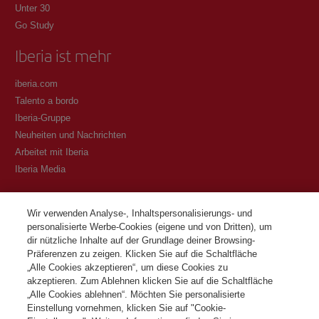
Unter 30
Go Study
Iberia ist mehr
iberia.com
Talento a bordo
Iberia-Gruppe
Neuheiten und Nachrichten
Arbeitet mit Iberia
Iberia Media
Transparenz
Wir verwenden Analyse-, Inhaltspersonalisierungs- und
personalisierte Werbe-Cookies (eigene und von Dritten), um
Allgemeine Geschäftsbedingungen des Iberia Club Programms
dir nützliche Inhalte auf der Grundlage deiner Browsing-
Bedingungen für die Registrierung auf iberia.com
Präferenzen zu zeigen. Klicken Sie auf die Schaltfläche
Richtlinien zum Schutz personenbezogener Daten
„Alle Cookies akzeptieren“, um diese Cookies zu
Cookie-Richtlinie und -Verwaltung
akzeptieren. Zum Ablehnen klicken Sie auf die Schaltfläche
„Alle Cookies ablehnen“. Möchten Sie personalisierte
Kontaktiere
Einstellung vornehmen, klicken Sie auf "Cookie-