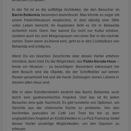
In der Tat ist es die auffällige Architektur, die den Besucher im
Barrio Bellavista
besonders beeindruckt. Man könnte es sogar mit
einem Freilichtmuseum vergleichen, in dem ständig eine Stille
voller Leben herrscht. An Angeboten fehlt es Dir in Bellavista
sicherlich nicht. Denn hier kannst Du nicht nur Kultur erleben,
sondern auch bis zum Morgengrauen von einer Bar in die nächste
ziehen. Denn wenn es Abend wird, geht es in den Cocktailbars von
Bellavista erst richtig los.
Wenn Du ein bisschen Geschichte über dieses Viertel erfahren
möchtest, dann hast Du die Möglichkeit, das
Pablo-Neruda-Haus
–
heute ein Museum – zu besichtigen. Besonders interessant bei
dem Besuch sind die Objekte, die der Schriftsteller auf seinen
Reisen gesammelt hat und die heute Zeitzeugen seines Lebens in
diesem alten Haus sind.
Wie in allen Künstlervierteln besticht das Barrio Bellavista auch
durch sein gastronomisches Angebot. Und das ist für jeden
Besucher eine gute Nachricht. Es gibt hunderte von Optionen, um
Gerichte aus der chilenische Küche zu probieren. Von den
berühmten
pancakes
im Café Les Trois bis hin zu dem
unglaublichen Angebot an Köstlichkeiten in La Picá Francesa bietet
dieses Viertel unzählige Möglichkeiten, um den Gaumen zu
erfreuen.