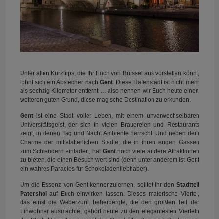
Unter allen Kurztrips, die Ihr Euch von Brüssel aus vorstellen könnt,
lohnt sich ein Abstecher nach
Gent
. Diese Hafenstadt ist nicht mehr
als sechzig Kilometer entfernt … also nennen wir Euch heute einen
weiteren guten Grund, diese magische Destination zu erkunden.
Gent
ist eine Stadt voller Leben, mit einem unverwechselbaren
Universitätsgeist, der sich in vielen Brauereien und Restaurants
zeigt, in denen Tag und Nacht Ambiente herrscht. Und neben dem
Charme der mittelalterlichen Städte, die in ihren engen Gassen
zum Schlendern einladen, hat
Gent
noch viele andere Attraktionen
zu bieten, die einen Besuch wert sind (denn unter anderem ist Gent
ein wahres Paradies für Schokoladenliebhaber).
Um die Essenz von Gent kennenzulernen, solltet Ihr den
Stadtteil
Patershol
auf Euch einwirken lassen. Dieses malerische Viertel,
das einst die Weberzunft beherbergte, die den größten Teil der
Einwohner ausmachte, gehört heute zu den elegantesten Vierteln