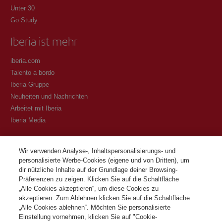
Unter 30
Go Study
Iberia ist mehr
iberia.com
Talento a bordo
Iberia-Gruppe
Neuheiten und Nachrichten
Arbeitet mit Iberia
Iberia Media
Transparenz
Wir verwenden Analyse-, Inhaltspersonalisierungs- und
personalisierte Werbe-Cookies (eigene und von Dritten), um
Allgemeine Geschäftsbedingungen des Iberia Club Programms
dir nützliche Inhalte auf der Grundlage deiner Browsing-
Bedingungen für die Registrierung auf iberia.com
Präferenzen zu zeigen. Klicken Sie auf die Schaltfläche
Richtlinien zum Schutz personenbezogener Daten
„Alle Cookies akzeptieren“, um diese Cookies zu
Cookie-Richtlinie und -Verwaltung
akzeptieren. Zum Ablehnen klicken Sie auf die Schaltfläche
„Alle Cookies ablehnen“. Möchten Sie personalisierte
Kontaktiere
Einstellung vornehmen, klicken Sie auf "Cookie-