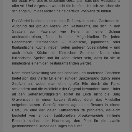
der Stadt. Hier gibt es unzählige Geschäfte, Bars und Restaurants
aller Art. Und vergessen wir nicht die Kanäle, die sich zwischen sie
schlängeln, um das Motiv für eine perfekte Postkarte zu bilden.
Das Viertel ist eine internationale Referenz in punkto Gastronomie.
Aufgrund der großen Anzahl von Restaurants, die sich in den
Straßen von Patershol wie Perlen an einer Schnur
aneinanderreihen, findet Ihr hier Möglichkeiten für jeden
Geschmack: internationale – italienische, japanische oder
thailändische Küche, neben vielen anderen Spezialitäten – und
auch lokale Küche mit flämischen Gerichten. Nennt eine
kulinarische Speise und Ihr könnt sicher sein, dass Ihr sie in
mindestens einem der Restaurants finden werdet.
Nach einer Verkostung von traditionellen und modernen Gerichten
bietet sich das Viertel für einen ruhigen Spaziergang durch seine
Straßen an, wobei man ohne große Eile durch die Parks
schlendern und die Architektur der Gegend bewundern kann. Unter
all den Sehenswürdigkeiten solltet Ihr Euch nicht die Burg
Gravensteen für einen kurzen Streifzug durch das Mittelalter
entgehen lassen. Genießt nachmittags einen Besuch in einem
Café, um eine der vielen Kaffeesorten zu probieren, vielleicht
begleitet von einigen traditionellen
Kroakemandels
(frittierte
Erbsen), sodass der Nachmittag den Plan für die zweite
gastronomische Runde des Tages einläutet.