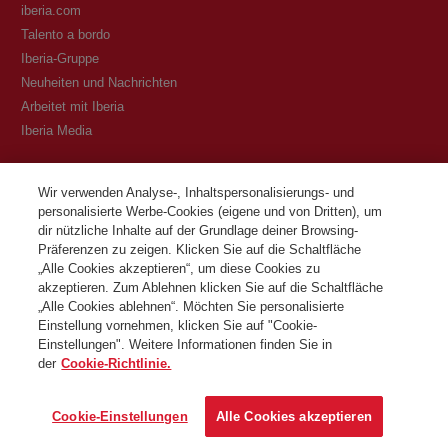
iberia.com
Talento a bordo
Iberia-Gruppe
Neuheiten und Nachrichten
Arbeitet mit Iberia
Iberia Media
Transparenz
Wir verwenden Analyse-, Inhaltspersonalisierungs- und
personalisierte Werbe-Cookies (eigene und von Dritten), um
Allgemeine Geschäftsbedingungen des Iberia Club Programms
dir nützliche Inhalte auf der Grundlage deiner Browsing-
Bedingungen für die Registrierung auf iberia.com
Präferenzen zu zeigen. Klicken Sie auf die Schaltfläche
Richtlinien zum Schutz personenbezogener Daten
„Alle Cookies akzeptieren“, um diese Cookies zu
Cookie-Richtlinie und -Verwaltung
akzeptieren. Zum Ablehnen klicken Sie auf die Schaltfläche
„Alle Cookies ablehnen“. Möchten Sie personalisierte
Kontaktiere
Einstellung vornehmen, klicken Sie auf "Cookie-
Einstellungen". Weitere Informationen finden Sie in
der
Cookie-Richtlinie.
©Iberia Joven 2026. Alle Rechte vorbehalten.
Cookie-Einstellungen
Alle Cookies akzeptieren