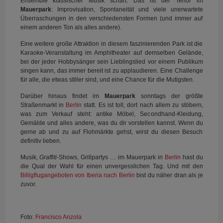
Ensemble klassischer Musik schart. Das ist der Tenor im
Mauerpark
: Improvisation, Spontaneität und viele unerwartete
Überraschungen in den verschiedensten Formen (und immer auf
einem anderen Ton als alles andere).
Eine weitere große Attraktion in diesem faszinierenden Park ist die
Karaoke-Veranstaltung im Amphitheater auf demselben Gelände,
bei der jeder Hobbysänger sein Lieblingslied vor einem Publikum
singen kann, das immer bereit ist zu applaudieren. Eine Challenge
für alle, die etwas stiller sind, und eine Chance für die Mutigsten.
Darüber hinaus findet im
Mauerpark
sonntags der größte
Straßenmarkt in
Berlin
statt. Es ist toll, dort nach allem zu stöbern,
was zum Verkauf steht: antike Möbel, Secondhand-Kleidung,
Gemälde und alles andere, was du dir vorstellen kannst. Wenn du
gerne ab und zu auf Flohmärkte gehst, wirst du diesen Besuch
definitiv lieben.
Musik,
Graffiti
-Shows, Grillpartys … im Mauerpark in
Berlin
hast du
die Qual der Wahl für einen unvergesslichen Tag. Und mit den
Billigflugangeboten von Iberia nach Berlin
bist du näher dran als je
zuvor.
Foto:
Francisco Anzola