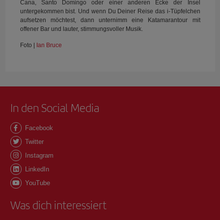
Cana, Santo Domingo oder einer anderen Ecke der Insel
untergekommen bist. Und wenn Du Deiner Reise das i-Tüpfelchen
aufsetzen möchtest, dann unternimm eine Katamarantour mit
offener Bar und lauter, stimmungsvoller Musik.
Foto |
Ian Bruce
In den Social Media
Facebook
Twitter
Instagram
LinkedIn
YouTube
Was dich interessiert