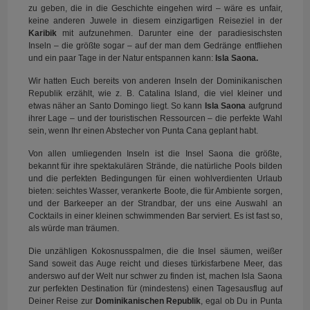
zu geben, die in die Geschichte eingehen wird – wäre es unfair,
keine anderen Juwele in diesem einzigartigen Reiseziel in der
Karibik
mit aufzunehmen. Darunter eine der paradiesischsten
Inseln – die größte sogar – auf der man dem Gedränge entfliehen
und ein paar Tage in der Natur entspannen kann:
Isla Saona.
Wir hatten Euch bereits von anderen Inseln der Dominikanischen
Republik erzählt, wie z. B. Catalina Island, die viel kleiner und
etwas näher an Santo Domingo liegt. So kann
Isla Saona
aufgrund
ihrer Lage – und der touristischen Ressourcen – die perfekte Wahl
sein, wenn Ihr einen Abstecher von Punta Cana geplant habt.
Von allen umliegenden Inseln ist die Insel Saona die größte,
bekannt für ihre spektakulären Strände, die natürliche Pools bilden
und die perfekten Bedingungen für einen wohlverdienten Urlaub
bieten: seichtes Wasser, verankerte Boote, die für Ambiente sorgen,
und der Barkeeper an der Strandbar, der uns eine Auswahl an
Cocktails in einer kleinen schwimmenden Bar serviert. Es ist fast so,
als würde man träumen.
Die unzähligen Kokosnusspalmen, die die Insel säumen, weißer
Sand soweit das Auge reicht und dieses türkisfarbene Meer, das
anderswo auf der Welt nur schwer zu finden ist, machen Isla Saona
zur perfekten Destination für (mindestens) einen Tagesausflug auf
Deiner Reise zur
Dominikanischen Republik
, egal ob Du in Punta