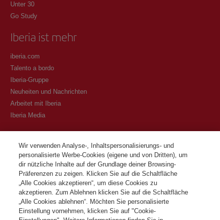
Unter 30
Go Study
Iberia ist mehr
iberia.com
Talento a bordo
Iberia-Gruppe
Neuheiten und Nachrichten
Arbeitet mit Iberia
Iberia Media
Transparenz
Wir verwenden Analyse-, Inhaltspersonalisierungs- und
personalisierte Werbe-Cookies (eigene und von Dritten), um
Allgemeine Geschäftsbedingungen des Iberia Club Programms
dir nützliche Inhalte auf der Grundlage deiner Browsing-
Bedingungen für die Registrierung auf iberia.com
Präferenzen zu zeigen. Klicken Sie auf die Schaltfläche
Richtlinien zum Schutz personenbezogener Daten
„Alle Cookies akzeptieren“, um diese Cookies zu
Cookie-Richtlinie und -Verwaltung
akzeptieren. Zum Ablehnen klicken Sie auf die Schaltfläche
„Alle Cookies ablehnen“. Möchten Sie personalisierte
Kontaktiere
Einstellung vornehmen, klicken Sie auf "Cookie-