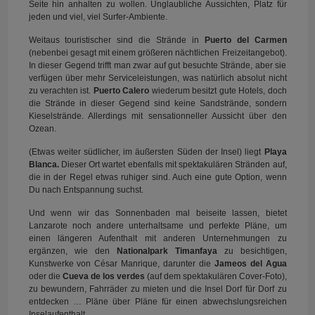
Seite hin anhalten zu wollen. Unglaubliche Aussichten, Platz für
jeden und viel, viel Surfer-Ambiente.
Weitaus touristischer sind die Strände in
Puerto del Carmen
(nebenbei gesagt mit einem größeren nächtlichen Freizeitangebot).
In dieser Gegend trifft man zwar auf gut besuchte Strände, aber sie
verfügen über mehr Serviceleistungen, was natürlich absolut nicht
zu verachten ist.
Puerto Calero
wiederum besitzt gute Hotels, doch
die Strände in dieser Gegend sind keine Sandstrände, sondern
Kieselstrände. Allerdings mit sensationneller Aussicht über den
Ozean.
(Etwas weiter südlicher, im äußersten Süden der Insel) liegt
Playa
Blanca.
Dieser Ort wartet ebenfalls mit spektakulären Stränden auf,
die in der Regel etwas ruhiger sind. Auch eine gute Option, wenn
Du nach Entspannung suchst.
Und wenn wir das Sonnenbaden mal beiseite lassen, bietet
Lanzarote noch andere unterhaltsame und perfekte Pläne, um
einen längeren Aufenthalt mit anderen Unternehmungen zu
ergänzen, wie den
Nationalpark Timanfaya
zu besichtigen,
Kunstwerke von César Manrique, darunter die
Jameos del Agua
oder die
Cueva de los verdes
(auf dem spektakulären Cover-Foto),
zu bewundern, Fahrräder zu mieten und die Insel Dorf für Dorf zu
entdecken … Pläne über Pläne für einen abwechslungsreichen
Inselaufenthalt.