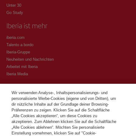
Unter 30
Go Study
Iberia ist mehr
iberia.com
Talento a bordo
Iberia-Gruppe
Neuheiten und Nachrichten
Arbeitet mit Iberia
Iberia Media
Transparenz
Wir verwenden Analyse-, Inhaltspersonalisierungs- und
personalisierte Werbe-Cookies (eigene und von Dritten), um
Allgemeine Geschäftsbedingungen des Iberia Club Programms
dir nützliche Inhalte auf der Grundlage deiner Browsing-
Bedingungen für die Registrierung auf iberia.com
Präferenzen zu zeigen. Klicken Sie auf die Schaltfläche
Richtlinien zum Schutz personenbezogener Daten
„Alle Cookies akzeptieren“, um diese Cookies zu
Cookie-Richtlinie und -Verwaltung
akzeptieren. Zum Ablehnen klicken Sie auf die Schaltfläche
„Alle Cookies ablehnen“. Möchten Sie personalisierte
Kontaktiere
Einstellung vornehmen, klicken Sie auf "Cookie-