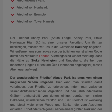
Friedhof Abney Park.
Friedhof von Nunhead.
Friedhof von Brompton.
Friedhof von Tower Hamlets.
Der Friedhof Abney Park (South Lodge, Abney Park, Stoke
Newington High St.) ist einer unserer Favoriten. Um ihn zu
besichtigen, müssen wir uns in die Gemeinde
Hackney
begeben.
Wir entfernen uns somit etwas von der üblichen touristischen Route
durch das zentralere
London
. Allerdings sind wir der Meinung, dass
die Nähe zu
Stoke Newington
und Umgebung, die bei den
modernen jungen Leuten und Öko-Liebhabern angesagt ist, dieses
Abenteuer aufwiegt.
Der wunderschöne Friedhof Abney Park ist stets von einem
magischen Schein umgeben.
Hier kann man Stunden damit
verbringen, den Friedhof zu erforschen, indem man zwischen
seiner dichtbewachsenen Vegetation und den jahrhundertealten
Gräbern umherstreift, von denen einige, geprägt von stolzer
Dekadenz, wunderschön zerstört sind. Der Friedhof ist weitläufig
und bietet viele enge Wege und Bänke, die zum Ausruhen
einladen. Er befindet sich genau neben einem großen Park und der