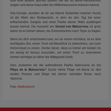
oder eine andere Sportart spielen, bei der du deine Handflächen
zeigen und deine Haut unter der Mittelmeersonne bräunen kannst.
Das Einzige, worüber du dir am Abend Gedanken machen musst,
ist die Wahl des Restaurants, in dem du den Tag bei einer
erfrischenden Sangria und einer Paella deiner Wahl ausklingen
lassen kannst. Die Auswahl am
Strand von Malvarrosa
ist groß,
daher ist es immer ratsam, die Einheimischen nach Tipps zu fragen.
Wenn du dich entschieden hast, wo du essen möchtest, ist es dein
wichtigstes Ziel, einen Tisch mit Meerblick zu bekommen, um nach
Herzenslust zu essen. Denke daran, dass es immer am besten ist,
ein wenig im Voraus anzurufen, um einen Tisch zu reservieren
(immer wichtiger je näher die Mittagszeit rückt).
Also, probieren wir die authentische Paella Valenciana an der
Playa de la Malvarrosa
? Suche deine Flüge mit Iberia zu den
besten Preisen und fliege bei deiner nächsten Reise nach
Valencia.
Foto:
Matthiaskost