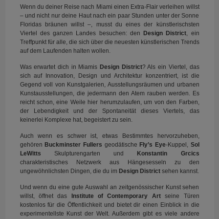
Wenn du deiner Reise nach Miami einen Extra-Flair verleihen willst
– und nicht nur deine Haut nach ein paar Stunden unter der Sonne
Floridas bräunen willst –, musst du eines der künstlerischsten
Viertel des ganzen Landes besuchen: den
Design District
, ein
Treffpunkt für alle, die sich über die neuesten künstlerischen Trends
auf dem Laufenden halten wollen.
Was erwartet dich in Miamis
Design District
? Als ein Viertel, das
sich auf Innovation, Design und Architektur konzentriert, ist die
Gegend voll von Kunstgalerien, Ausstellungsräumen und urbanen
Kunstausstellungen, die jedermann den Atem rauben werden. Es
reicht schon, eine Weile hier herumzulaufen, um von den Farben,
der Lebendigkeit und der Spontaneität dieses Viertels, das
keinerlei Komplexe hat, begeistert zu sein.
Auch wenn es schwer ist, etwas Bestimmtes hervorzuheben,
gehören
Buckminster Fullers
geodätische
Fly’s Eye
-Kuppel,
Sol
LeWitts
Skulpturengarten und
Konstantin Grcics
charakteristisches Netzwerk aus Hängesesseln zu den
ungewöhnlichsten Dingen, die du im
Design District
sehen kannst.
Und wenn du eine gute Auswahl an zeitgenössischer Kunst sehen
willst, öffnet das
Institute of Contemporary Art
seine Türen
kostenlos für die Öffentlichkeit und bietet dir einen Einblick in die
experimentellste Kunst der Welt. Außerdem gibt es viele andere