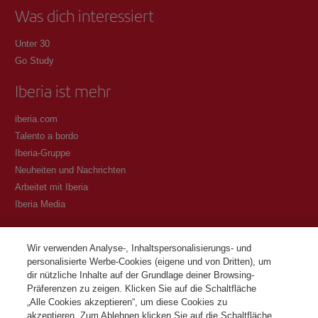
Was dich interessiert
Unter 30
Go Study
Iberia ist mehr
iberia.com
Talento a bordo
Iberia-Gruppe
Neuheiten und Nachrichten
Arbeitet mit Iberia
Iberia Media
Transparenz
Wir verwenden Analyse-, Inhaltspersonalisierungs- und
personalisierte Werbe-Cookies (eigene und von Dritten), um
Allgemeine Geschäftsbedingungen des Iberia Club Programms
dir nützliche Inhalte auf der Grundlage deiner Browsing-
Bedingungen für die Registrierung auf iberia.com
Präferenzen zu zeigen. Klicken Sie auf die Schaltfläche
Richtlinien zum Schutz personenbezogener Daten
„Alle Cookies akzeptieren“, um diese Cookies zu
Cookie-Richtlinie und -Verwaltung
akzeptieren. Zum Ablehnen klicken Sie auf die Schaltfläche