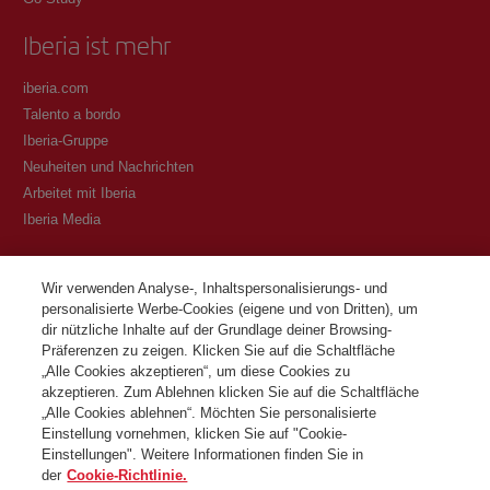
Iberia ist mehr
iberia.com
Talento a bordo
Iberia-Gruppe
Neuheiten und Nachrichten
Arbeitet mit Iberia
Iberia Media
Transparenz
Wir verwenden Analyse-, Inhaltspersonalisierungs- und
personalisierte Werbe-Cookies (eigene und von Dritten), um
Allgemeine Geschäftsbedingungen des Iberia Club Programms
dir nützliche Inhalte auf der Grundlage deiner Browsing-
Bedingungen für die Registrierung auf iberia.com
Präferenzen zu zeigen. Klicken Sie auf die Schaltfläche
Richtlinien zum Schutz personenbezogener Daten
„Alle Cookies akzeptieren“, um diese Cookies zu
Cookie-Richtlinie und -Verwaltung
akzeptieren. Zum Ablehnen klicken Sie auf die Schaltfläche
„Alle Cookies ablehnen“. Möchten Sie personalisierte
Kontaktiere
Einstellung vornehmen, klicken Sie auf "Cookie-
Einstellungen". Weitere Informationen finden Sie in
der
Cookie-Richtlinie.
©Iberia Joven 2026. Alle Rechte vorbehalten.