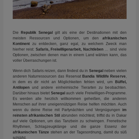
Die
Republik Senegal
gilt als eine der Destinationen mit den
meisten Ressourcen und Optionen, um den
afrikanischen
Kontinent
zu entdecken, ganz egal, zu welchem Zweck man
hierher reist:
Safaris, Freiwilligenarbeit, Nachtleben
… sind viele
Optionen, zwischen denen man in einem Land wählen kann, das
voller Überraschungen ist.
Wenn dich Safaris reizen, dann findest du in
Senegal
neben vielen
anderen Naturressourcen das Reservat
Bandia Wildlife Reserve
,
in dem es dir nicht an Möglichkeiten fehlen wird, um
Büffel,
Antilopen
und andere einheimische Tierarten zu beobachten.
Darüber hinaus bietet
Senegal
auch viele Freiwilligen-Programme.
Es werden alle herzlich willkommen geheißen, die anderen
Menschen auf ihrer uneigennützigen Reise helfen möchten. Auch
wenn du deine Reise mit Partynächten und Vergnügungen
im
reinsten afrikanischen Stil
abrunden möchtest, triffst du in Dakar
auf viele Optionen, um das Tanzbein zu schwingen. Frenetische
Rhythmen, Schlagzeugklänge und die ganze Essenz der
afrikanischen Tänze
stehen an der Tagesordnung, damit du süß
schläfst.