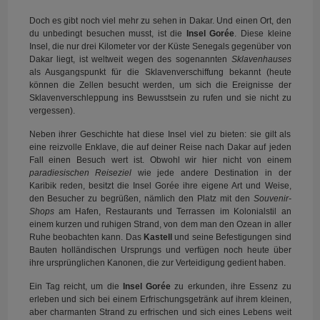
Doch es gibt noch viel mehr zu sehen in Dakar. Und einen Ort, den
du unbedingt besuchen musst, ist die
Insel Gorée
. Diese kleine
Insel, die nur drei Kilometer vor der Küste Senegals gegenüber von
Dakar liegt, ist weltweit wegen des sogenannten
Sklavenhauses
als Ausgangspunkt für die Sklavenverschiffung bekannt (heute
können die Zellen besucht werden, um sich die Ereignisse der
Sklavenverschleppung ins Bewusstsein zu rufen und sie nicht zu
vergessen).
Neben ihrer Geschichte hat diese Insel viel zu bieten: sie gilt als
eine reizvolle Enklave, die auf deiner Reise nach Dakar auf jeden
Fall einen Besuch wert ist. Obwohl wir hier nicht von einem
paradiesischen Reiseziel
wie jede andere Destination in der
Karibik reden, besitzt die Insel Gorée ihre eigene Art und Weise,
den Besucher zu begrüßen, nämlich den Platz mit den
Souvenir-
Shops
am Hafen, Restaurants und Terrassen im Kolonialstil an
einem kurzen und ruhigen Strand, von dem man den Ozean in aller
Ruhe beobachten kann. Das
Kastell
und seine Befestigungen sind
Bauten holländischen Ursprungs und verfügen noch heute über
ihre ursprünglichen Kanonen, die zur Verteidigung gedient haben.
Ein Tag reicht, um die
Insel Gorée
zu erkunden, ihre Essenz zu
erleben und sich bei einem Erfrischungsgetränk auf ihrem kleinen,
aber charmanten Strand zu erfrischen und sich eines Lebens weit