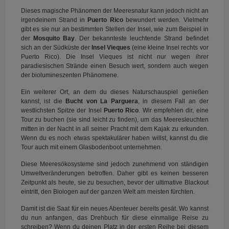
Dieses magische Phänomen der Meeresnatur kann jedoch nicht an
irgendeinem Strand in
Puerto Rico
bewundert werden. Vielmehr
gibt es sie nur an bestimmten Stellen der Insel, wie zum Beispiel in
der
Mosquito Bay
. Der bekannteste leuchtende Strand befindet
sich an der Südküste der
Insel Vieques
(eine kleine Insel rechts vor
Puerto Rico). Die Insel Vieques ist nicht nur wegen ihrer
paradiesischen Strände einen Besuch wert, sondern auch wegen
der biolumineszenten Phänomene.
Ein weiterer Ort, an dem du dieses Naturschauspiel genießen
kannst, ist die
Bucht von La Parguera
, in diesem Fall an der
westlichsten Spitze der Insel
Puerto Rico
. Wir empfehlen dir, eine
Tour zu buchen (sie sind leicht zu finden), um das Meeresleuchten
mitten in der Nacht in all seiner Pracht mit dem Kajak zu erkunden.
Wenn du es noch etwas spektakulärer haben willst, kannst du die
Tour auch mit einem Glasbodenboot unternehmen.
Diese Meeresökosysteme sind jedoch zunehmend von ständigen
Umweltveränderungen betroffen. Daher gibt es keinen besseren
Zeitpunkt als heute, sie zu besuchen, bevor der ultimative Blackout
eintritt, den Biologen auf der ganzen Welt am meisten fürchten.
Damit ist die Saat für ein neues Abenteuer bereits gesät. Wo kannst
du nun anfangen, das Drehbuch für diese einmalige Reise zu
schreiben? Wenn du deinen Platz in der ersten Reihe bei diesem