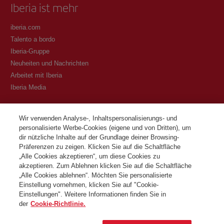
Iberia ist mehr
iberia.com
Talento a bordo
Iberia-Gruppe
Neuheiten und Nachrichten
Arbeitet mit Iberia
Iberia Media
Transparenz
Wir verwenden Analyse-, Inhaltspersonalisierungs- und
personalisierte Werbe-Cookies (eigene und von Dritten), um
Allgemeine Geschäftsbedingungen des Iberia Club Programms
dir nützliche Inhalte auf der Grundlage deiner Browsing-
Bedingungen für die Registrierung auf iberia.com
Präferenzen zu zeigen. Klicken Sie auf die Schaltfläche
Richtlinien zum Schutz personenbezogener Daten
„Alle Cookies akzeptieren“, um diese Cookies zu
Cookie-Richtlinie und -Verwaltung
akzeptieren. Zum Ablehnen klicken Sie auf die Schaltfläche
„Alle Cookies ablehnen“. Möchten Sie personalisierte
Kontaktiere
Einstellung vornehmen, klicken Sie auf "Cookie-
Einstellungen". Weitere Informationen finden Sie in
der
Cookie-Richtlinie.
©Iberia Joven 2026. Alle Rechte vorbehalten.