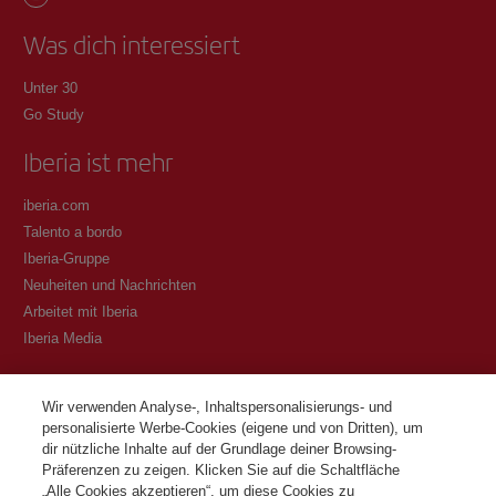
Was dich interessiert
Unter 30
Go Study
Iberia ist mehr
iberia.com
Talento a bordo
Iberia-Gruppe
Neuheiten und Nachrichten
Arbeitet mit Iberia
Iberia Media
Transparenz
Wir verwenden Analyse-, Inhaltspersonalisierungs- und
personalisierte Werbe-Cookies (eigene und von Dritten), um
Allgemeine Geschäftsbedingungen des Iberia Club Programms
dir nützliche Inhalte auf der Grundlage deiner Browsing-
Bedingungen für die Registrierung auf iberia.com
Präferenzen zu zeigen. Klicken Sie auf die Schaltfläche
Richtlinien zum Schutz personenbezogener Daten
„Alle Cookies akzeptieren“, um diese Cookies zu