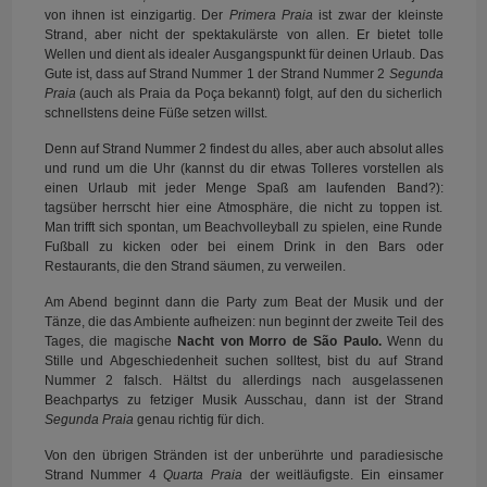
von ihnen ist einzigartig. Der
Primera Praia
ist zwar der kleinste
Strand, aber nicht der spektakulärste von allen. Er bietet tolle
Wellen und dient als idealer Ausgangspunkt für deinen Urlaub. Das
Gute ist, dass auf Strand Nummer 1 der Strand Nummer 2
Segunda
Praia
(auch als Praia da Poça bekannt) folgt, auf den du sicherlich
schnellstens deine Füße setzen willst.
Denn auf Strand Nummer 2 findest du alles, aber auch absolut alles
und rund um die Uhr (kannst du dir etwas Tolleres vorstellen als
einen Urlaub mit jeder Menge Spaß am laufenden Band?):
tagsüber herrscht hier eine Atmosphäre, die nicht zu toppen ist.
Man trifft sich spontan, um Beachvolleyball zu spielen, eine Runde
Fußball zu kicken oder bei einem Drink in den Bars oder
Restaurants, die den Strand säumen, zu verweilen.
Am Abend beginnt dann die Party zum Beat der Musik und der
Tänze, die das Ambiente aufheizen: nun beginnt der zweite Teil des
Tages, die magische
Nacht von Morro de São Paulo.
Wenn du
Stille und Abgeschiedenheit suchen solltest, bist du auf Strand
Nummer 2 falsch. Hältst du allerdings nach ausgelassenen
Beachpartys zu fetziger Musik Ausschau, dann ist der Strand
Segunda Praia
genau richtig für dich.
Von den übrigen Stränden ist der unberührte und paradiesische
Strand Nummer 4
Quarta Praia
der weitläufigste. Ein einsamer