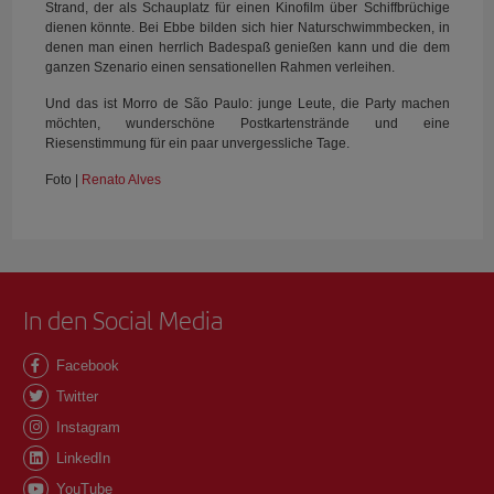
Strand, der als Schauplatz für einen Kinofilm über Schiffbrüchige
dienen könnte. Bei Ebbe bilden sich hier Naturschwimmbecken, in
denen man einen herrlich Badespaß genießen kann und die dem
ganzen Szenario einen sensationellen Rahmen verleihen.
Und das ist Morro de São Paulo: junge Leute, die Party machen
möchten, wunderschöne Postkartenstrände und eine
Riesenstimmung für ein paar unvergessliche Tage.
Foto |
Renato Alves
In den Social Media
Facebook
Twitter
Instagram
LinkedIn
YouTube