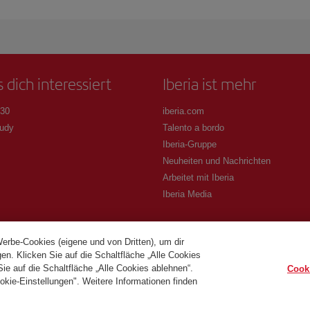
 dich interessiert
Iberia ist mehr
 30
iberia.com
udy
Talento a bordo
Iberia-Gruppe
Neuheiten und Nachrichten
Arbeitet mit Iberia
Iberia Media
Werbe-Cookies (eigene und von Dritten), um dir
en. Klicken Sie auf die Schaltfläche „Alle Cookies
e auf die Schaltfläche „Alle Cookies ablehnen“.
Cook
okie-Einstellungen". Weitere Informationen finden