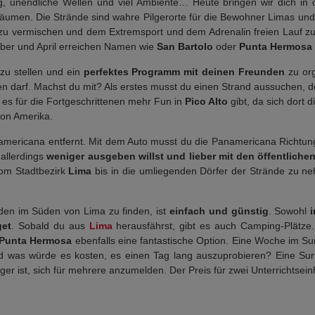
ug, unendliche Wellen und viel Ambiente… Heute bringen wir dich i
äumen. Die Strände sind wahre Pilgerorte für die Bewohner Limas und
u vermischen und dem Extremsport und dem Adrenalin freien Lauf zu 
er und April erreichen Namen wie
San Bartolo
oder
Punta Hermosa
 zu stellen und ein
perfektes Programm mit deinen Freunden
zu or
en darf. Machst du mit? Als erstes musst du einen Strand aussuchen, de
es für die Fortgeschrittenen mehr Fun in
Pico Alto
gibt, da sich dort
von Amerika.
americana entfernt. Mit dem Auto musst du die Panamericana Richtu
allerdings
weniger ausgeben willst und lieber mit den öffentliche
vom Stadtbezirk
Lima
bis in die umliegenden Dörfer der Strände zu nehm
en im Süden von Lima zu finden, ist
einfach und günstig
. Sowohl
get
. Sobald du aus
Lima
herausfährst, gibt es auch Camping-Plätze.
Punta Hermosa
ebenfalls eine fantastische Option. Eine Woche im 
was würde es kosten, es einen Tag lang auszuprobieren? Eine Surfu
er ist, sich für mehrere anzumelden. Der Preis für zwei Unterrichtsein