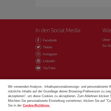
In den Social Media
Was
Unter
Facebook
Go St
Twitter
Instagram
LinkedIn
YouTube
Wir verwenden Analyse-, Inhaltspersonalisierungs- und personalisierte 
nützliche Inhalte auf der Grundlage deiner Browsing-Präferenzen zu zeig
akzeptieren“, um diese Cookies zu akzeptieren. Zum Ablehnen klicken Si
©Iberia Joven 2026. Alle Rechte vorbehalten.
Möchten Sie personalisierte Einstellung vornehmen, klicken Sie auf "Co
Sie in der
Cookie-Richtlinie.