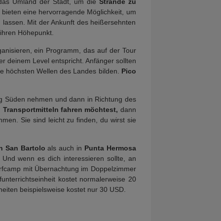
n das Umland der Stadt, um die
Strände zu
 bieten eine hervorragende Möglichkeit, um
lassen. Mit der Ankunft des heißersehnten
ihren Höhepunkt.
ganisieren, ein Programm, das auf der Tour
r deinem Level entspricht. Anfänger sollten
 die höchsten Wellen des Landes bilden.
Pico
ng Süden nehmen und dann in Richtung des
n Transportmitteln fahren möchtest,
dann
en. Sie sind leicht zu finden, du wirst sie
in San Bartolo
als auch in
Punta Hermosa
 Und wenn es dich interessieren sollte, an
Surfcamp mit Übernachtung im Doppelzimmer
nterrichtseinheit kostet normalerweise 20
heiten beispielsweise kostet nur 30 USD.