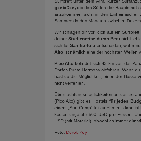
Surfbrett unter dem Arm, kurzer Surfanz
genießen,
die den Süden der Hauptstadt s
anzukommen, sich mit den Einheimischen z
Sommers in den Monaten zwischen Dezemb
Wir schlagen dir vor, dich auf ein Surfbrett
deiner
Studienreise durch Peru
nicht fehl
sich für
San Bartolo
entscheiden, während 
Alto
ist nämlich eine der höchsten Wellen 
Pico Alto
befindet sich 43 km von der Pan
Dorfes Punta Hermosa abfahren. Wenn du 
hast du die Möglichkeit, einen der Busse 
nicht verfehlen.
Übernachtungsmöglichkeiten an den Stränd
(Pico Alto) gibt es Hostals
für jedes Bud
einem „Surf Camp“ teilzunehmen, dann ist
kosten ungefähr 500 USD pro Person. Und 
USD (mit Material), obwohl es immer günstig
Foto:
Derek Key