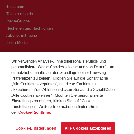
iberia.com
Talento a bordo
Iberia-Gruppe
Neuheiten und Nachrichten
Arbeitet mit Iberia
Iberia Media
Transparenz
Wir verwenden Analyse-, Inhaltspersonalisierungs- und
personalisierte Werbe-Cookies (eigene und von Dritten), um
Allgemeine Geschäftsbedingungen des Iberia Club Programms
dir nützliche Inhalte auf der Grundlage deiner Browsing-
Bedingungen für die Registrierung auf iberia.com
Präferenzen zu zeigen. Klicken Sie auf die Schaltfläche
Richtlinien zum Schutz personenbezogener Daten
„Alle Cookies akzeptieren“, um diese Cookies zu
Cookie-Richtlinie und -Verwaltung
akzeptieren. Zum Ablehnen klicken Sie auf die Schaltfläche
„Alle Cookies ablehnen“. Möchten Sie personalisierte
Kontaktiere
Einstellung vornehmen, klicken Sie auf "Cookie-
Einstellungen". Weitere Informationen finden Sie in
der
Cookie-Richtlinie.
©Iberia Joven 2026. Alle Rechte vorbehalten.
Cookie-Einstellungen
Alle Cookies akzeptieren