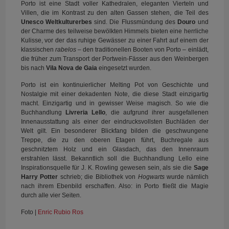
Porto ist eine Stadt voller Kathedralen, eleganten Vierteln und
Villen, die im Kontrast zu den alten Gassen stehen, die Teil des
Unesco Weltkulturerbes
sind. Die Flussmündung des
Douro
und
der Charme des teilweise bewölkten Himmels bieten eine herrliche
Kulisse, vor der das ruhige Gewässer zu einer Fahrt auf einem der
klassischen
rabelos –
den traditionellen Booten von Porto – einlädt,
die früher zum Transport der Portwein-Fässer aus den Weinbergen
bis nach
Vila Nova de Gaia
eingesetzt wurden.
Porto ist ein kontinuierlicher Melting Pot von Geschichte und
Nostalgie mit einer dekadenten Note, die diese Stadt einzigartig
macht. Einzigartig und in gewisser Weise magisch. So wie die
Buchhandlung
Livreria Lello
, die aufgrund ihrer ausgefallenen
Innenausstattung als einer der eindrucksvollsten Buchläden der
Welt gilt. Ein besonderer Blickfang bilden die geschwungene
Treppe, die zu den oberen Etagen führt, Buchregale aus
geschnitztem Holz und ein Glasdach, das den Innenraum
erstrahlen lässt. Bekanntlich soll die Buchhandlung Lello eine
Inspirationsquelle für J. K. Rowling gewesen sein, als sie die
Sage
Harry Potter
schrieb; die Bibliothek von
Hogwarts
wurde nämlich
nach ihrem Ebenbild erschaffen. Also: in Porto fließt die Magie
durch alle vier Seiten.
Foto |
Enric Rubio Ros