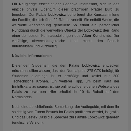
Für Neugierige erscheint der Gedanke interessant, sich in das
einzige private Eigentum dieser prächtigen Prager Burg zu
begeben. Der
Palais Lobkowicz
beherbergt die Kunstsammlung
der Familie, die sich über 22 Räume verteilt. Sie enthält Werke, die
weltweite Anerkennung genießen: So erhält ein persönlicher
Rundgang durch die wertvollen Objekte der
Lobkowicz
den Rang
einer der besten Kunstausstellungen des
Alten Kontinents
. Der
vielfältige, abwechslungsreiche Inhalt macht den Besuch
unterhaltsam und kurzweilig.
Nützliche Informationen
Diejenigen Studenten, die den
Palais Lobkowicz
entdecken
möchten, sollten wissen, dass der Normalpreis 275 CZK beträgt; für
Studenten allerdings ist er ermäßigt und kostet nur 200
Tschechische Kronen. Ein weiterer Tipp, um beim Kauf der
Eintrittskarte zu sparen, ist, sie online auf der eigenen Webseite des
Palais zu erwerben. Hier erhaltet Ihr 10 % Rabatt auf den
Normalpreis.
Noch eine abschließende Bemerkung: der Audioguide, mit dem Ihr
so richtig von Eurem Besuch im Palais profitieren werdet, ist gratis.
Und das Beste? Dass die Sprecher zur Familie Lobkowicz gehören
(englische Version).