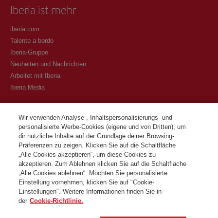
Iberia ist mehr
iberia.com
Talento a bordo
Iberia-Gruppe
Neuheiten und Nachrichten
Arbeitet mit Iberia
Iberia Media
Transparenz
Wir verwenden Analyse-, Inhaltspersonalisierungs- und
personalisierte Werbe-Cookies (eigene und von Dritten), um
Allgemeine Geschäftsbedingungen des Iberia Club Programms
dir nützliche Inhalte auf der Grundlage deiner Browsing-
Bedingungen für die Registrierung auf iberia.com
Präferenzen zu zeigen. Klicken Sie auf die Schaltfläche
Richtlinien zum Schutz personenbezogener Daten
„Alle Cookies akzeptieren“, um diese Cookies zu
Cookie-Richtlinie und -Verwaltung
akzeptieren. Zum Ablehnen klicken Sie auf die Schaltfläche
„Alle Cookies ablehnen“. Möchten Sie personalisierte
Kontaktiere
Einstellung vornehmen, klicken Sie auf "Cookie-
Einstellungen". Weitere Informationen finden Sie in
der
Cookie-Richtlinie.
©Iberia Joven 2026. Alle Rechte vorbehalten.