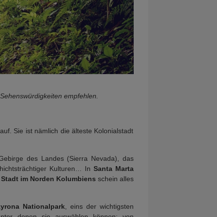
h Sehenswürdigkeiten empfehlen.
f. Sie ist nämlich die älteste Kolonialstadt
 Gebirge des Landes (Sierra Nevada), das
hichtsträchtiger Kulturen… In
Santa Marta
e
Stadt im Norden Kolumbiens
schein alles
ayrona
Nationalpark
, eins der wichtigsten
 unter denen sie auswählen können: von