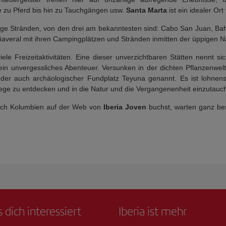
ge zu Pferd bis hin zu Tauchgängen usw.
Santa Marta
ist ein idealer Or
hige Stränden, von den drei am bekanntesten sind: Cabo San Juan, B
averal mit ihren Campingplätzen und Stränden inmitten der üppigen N
e Freizeitaktivitäten. Eine dieser unverzichtbaren Stätten nennt sic
 ein unvergessliches Abenteuer. Versunken in der dichten Pflanzenwel
der auch archäologischer Fundplatz Teyuna genannt. Es ist lohnens
ege zu entdecken und in die Natur und die Vergangenenheit einzutauc
ach Kolumbien auf der Web von
Iberia Joven
buchst, warten ganz be
 dich interessiert
Iberia ist mehr