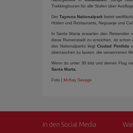
Trekkingtouren für alle Stufen über Ausflü
Der
Tayrona Nationalpark
bietet weitfläc
Hütten und Restaurants, Neguanje und Cañ
In Santa Marta erwarten den Reisenden viel
diese Ruinenstadt zu erreichen, ist schon
des Nationalparks liegt
Ciudad Perdida
o
überraschen zu lassen, die verworrenen W
Wenn du unter 30 bist und deinen Flug n
Santa Marta.
Foto |
McKay Savage
In den Social Media
Was