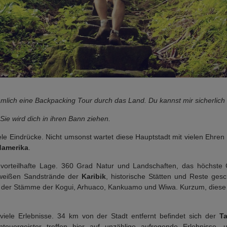
ämlich eine Backpacking Tour durch das Land. Du kannst mir sicherlic
ie wird dich in ihren Bann ziehen.
 Eindrücke. Nicht umsonst wartet diese Hauptstadt mit vielen Ehren au
amerika
.
 vorteilhafte Lage. 360 Grad Natur und Landschaften, das höchste
 weißen Sandstrände der
Karibik
, historische Stätten und Reste gesc
r der Stämme der Kogui, Arhuaco, Kankuamo und Wiwa. Kurzum, dies
iele Erlebnisse. 34 km von der Stadt entfernt befindet sich der
T
teuergeister treffen hier auf unzählige aufregende Erlebnisse,