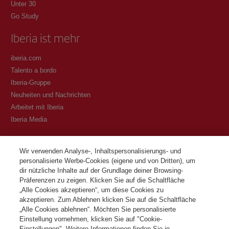
Unter 30
Go Study
Iberia ist mehr
iberia.com
Talento a bordo
Iberia-Gruppe
Neuheiten und Nachrichten
Arbeitet mit Iberia
Iberia Media
Transparenz
Wir verwenden Analyse-, Inhaltspersonalisierungs- und
personalisierte Werbe-Cookies (eigene und von Dritten), um
Allgemeine Geschäftsbedingungen des Iberia Club Programms
dir nützliche Inhalte auf der Grundlage deiner Browsing-
Bedingungen für die Registrierung auf iberia.com
Präferenzen zu zeigen. Klicken Sie auf die Schaltfläche
Richtlinien zum Schutz personenbezogener Daten
„Alle Cookies akzeptieren“, um diese Cookies zu
Cookie-Richtlinie und -Verwaltung
akzeptieren. Zum Ablehnen klicken Sie auf die Schaltfläche
„Alle Cookies ablehnen“. Möchten Sie personalisierte
Kontaktiere
Einstellung vornehmen, klicken Sie auf "Cookie-
Einstellungen". Weitere Informationen finden Sie in