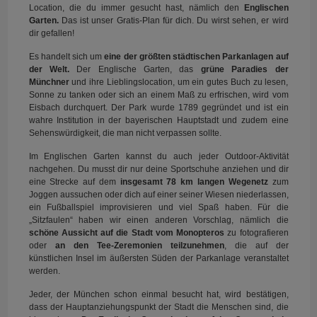
Location, die du immer gesucht hast, nämlich den
Englischen
Garten.
Das ist unser Gratis-Plan für dich. Du wirst sehen, er wird
dir gefallen!
Es handelt sich um
eine der größten städtischen Parkanlagen auf
der Welt.
Der Englische Garten, das
grüne Paradies der
Münchner
und ihre Lieblingslocation, um ein gutes Buch zu lesen,
Sonne zu tanken oder sich an einem Maß zu erfrischen, wird vom
Eisbach durchquert. Der Park wurde 1789 gegründet und ist ein
wahre Institution in der bayerischen Hauptstadt und zudem eine
Sehenswürdigkeit, die man nicht verpassen sollte.
Im Englischen Garten kannst du auch jeder Outdoor-Aktivität
nachgehen. Du musst dir nur deine Sportschuhe anziehen und dir
eine Strecke auf dem
insgesamt 78 km langen Wegenetz
zum
Joggen aussuchen oder dich auf einer seiner Wiesen niederlassen,
ein Fußballspiel improvisieren und viel Spaß haben. Für die
„Sitzfaulen“ haben wir einen anderen Vorschlag, nämlich die
schöne Aussicht auf die Stadt vom Monopteros
zu fotografieren
oder
an den Tee-Zeremonien teilzunehmen
, die auf der
künstlichen Insel im äußersten Süden der Parkanlage veranstaltet
werden.
Jeder, der München schon einmal besucht hat, wird bestätigen,
dass der Hauptanziehungspunkt der Stadt die Menschen sind, die