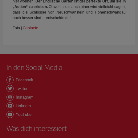
hier wohnen.
Der Englische Garten ist der perfekte Ort, um sie in
„Action“ zu erleben.
Obwohl, so manch einer wird vielleicht sagen,
dass die Schlösser von Neuschwanstein und Hohenschwangau
noch besser sind… entscheide du!
Foto |
Gabinete
In den Social Media
Facebook
Twitter
Instagram
LinkedIn
YouTube
Was dich interessiert