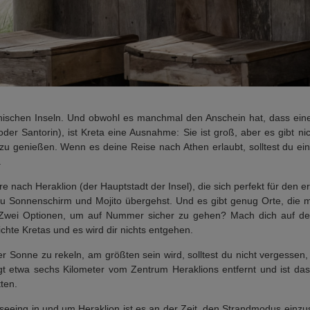
iechischen Inseln. Und obwohl es manchmal den Anschein hat, dass e
er Santorin), ist Kreta eine Ausnahme: Sie ist groß, aber es gibt nic
zu genießen. Wenn es deine Reise nach Athen erlaubt, solltest du ei
.
re nach Heraklion (der Hauptstadt der Insel), die sich perfekt für den er
 zu Sonnenschirm und Mojito übergehst. Und es gibt genug Orte, die
. Zwei Optionen, um auf Nummer sicher zu gehen? Mach dich auf
hte Kretas und es wird dir nichts entgehen.
r Sonne zu rekeln, am größten sein wird, solltest du nicht vergessen, 
t etwa sechs Kilometer vom Zentrum Heraklions entfernt und ist das 
ten.
tseeing in und um Heraklion ist es an der Zeit, den Strandmodus einzu