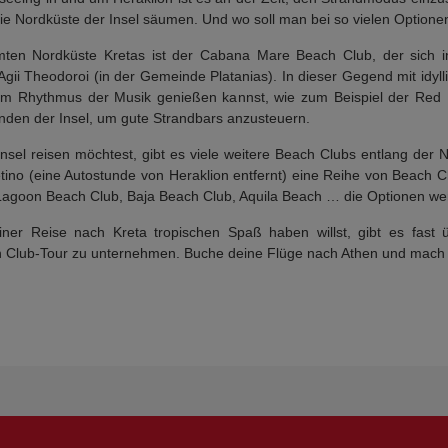
e Nordküste der Insel säumen. Und wo soll man bei so vielen Optione
ten Nordküste Kretas ist der Cabana Mare Beach Club, der sich im 
ii Theodoroi (in der Gemeinde Platanias). In dieser Gegend mit idyll
 zum Rhythmus der Musik genießen kannst, wie zum Beispiel der Re
enden der Insel, um gute Strandbars anzusteuern.
Insel reisen möchtest, gibt es viele weitere Beach Clubs entlang der 
ino (eine Autostunde von Heraklion entfernt) eine Reihe von Beach Cl
Lagoon Beach Club, Baja Beach Club, Aquila Beach … die Optionen wer
ner Reise nach Kreta tropischen Spaß haben willst, gibt es fast 
Club-Tour zu unternehmen. Buche deine Flüge nach Athen und mach dich