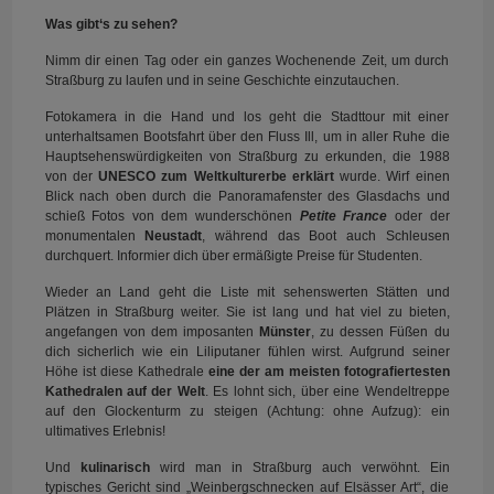
Was gibt‘s zu sehen?
Nimm dir einen Tag oder ein ganzes Wochenende Zeit, um durch
Straßburg zu laufen und in seine Geschichte einzutauchen.
Fotokamera in die Hand und los geht die Stadttour mit einer
unterhaltsamen Bootsfahrt über den Fluss Ill, um in aller Ruhe die
Hauptsehenswürdigkeiten von Straßburg zu erkunden, die 1988
von der
UNESCO zum Weltkulturerbe erklärt
wurde. Wirf einen
Blick nach oben durch die Panoramafenster des Glasdachs und
schieß Fotos von dem wunderschönen
Petite France
oder der
monumentalen
Neustadt
, während das Boot auch Schleusen
durchquert. Informier dich über ermäßigte Preise für Studenten.
Wieder an Land geht die Liste mit sehenswerten Stätten und
Plätzen in Straßburg weiter. Sie ist lang und hat viel zu bieten,
angefangen von dem imposanten
Münster
, zu dessen Füßen du
dich sicherlich wie ein Liliputaner fühlen wirst. Aufgrund seiner
Höhe ist diese Kathedrale
eine der am meisten fotografiertesten
Kathedralen auf der Welt
. Es lohnt sich, über eine Wendeltreppe
auf den Glockenturm zu steigen
(Achtung: ohne Aufzug): ein
ultimatives Erlebnis!
Und
kulinarisch
wird man in Straßburg auch verwöhnt. Ein
typisches Gericht sind „Weinbergschnecken auf Elsässer Art“, die