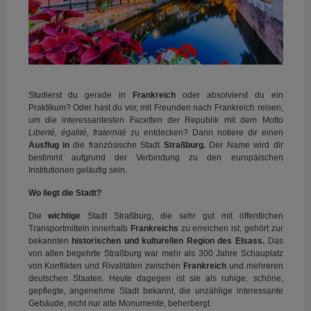
Studierst du gerade in
Frankreich
oder absolvierst du ein
Praktikum? Oder hast du vor, mit Freunden nach Frankreich reisen,
um die interessantesten Facetten der Republik mit dem Motto
Liberté, égalité, fraternité
zu entdecken? Dann notiere dir einen
Ausflug in
die französische Stadt
Straßburg.
Der Name wird dir
bestimmt aufgrund der Verbindung zu den europäischen
Institutionen geläufig sein.
Wo liegt die Stadt?
Die
wichtige
Stadt
Straßburg,
die sehr gut mit öffentlichen
Transportmitteln innerhalb
Frankreichs
zu erreichen ist, gehört zur
bekannten
historischen und kulturellen Region des Elsass.
Das
von allen begehrte Straßburg war mehr als 300 Jahre Schauplatz
von Konflikten und Rivalitäten zwischen
Frankreich
und mehreren
deutschen Staaten. Heute dagegen ist sie als ruhige, schöne,
gepflegte, angenehme Stadt bekannt, die unzählige interessante
Gebäude, nicht nur alte Monumente, beherbergt.