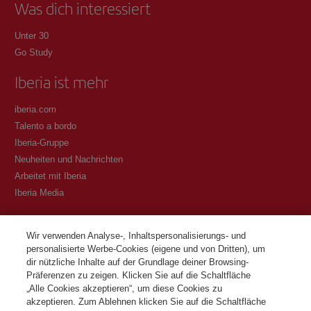
Was dich interessiert
Unter 30
Go Study
Iberia ist mehr
iberia.com
Talento a bordo
Iberia-Gruppe
Neuheiten und Nachrichten
Arbeitet mit Iberia
Iberia Media
Transparenz
Wir verwenden Analyse-, Inhaltspersonalisierungs- und
personalisierte Werbe-Cookies (eigene und von Dritten), um
Allgemeine Geschäftsbedingungen des Iberia Club Programms
dir nützliche Inhalte auf der Grundlage deiner Browsing-
Bedingungen für die Registrierung auf iberia.com
Präferenzen zu zeigen. Klicken Sie auf die Schaltfläche
Richtlinien zum Schutz personenbezogener Daten
„Alle Cookies akzeptieren“, um diese Cookies zu
Cookie-Richtlinie und -Verwaltung
akzeptieren. Zum Ablehnen klicken Sie auf die Schaltfläche