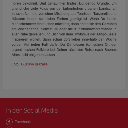
hören bekommt. Und genau hier findest Du genug Gründe, um
unendliche viele Fotos von der farbenfrohen urbanen Landschaft
zu schießen, die von einer Mischung aus Touristen, Tanzprofis und
Häusern in den schrillsten Farben geprägt ist. Wenn Du in ein
Menschenmeer eintauchen möchtest, dann entdecke den
Caminito
am Wochenende. Solltest Du aber die Kunsthandwerkerstände in
aller Ruhe genießen und Dich von dem Rhythmus der Tango-Seele
inspirieren wollen, dann schau dort lieber innerhalb der Woche
vorbei. Auf jeden Fall darfst Du Dir diesen ikonischen Ort der
argentinischen Folklore bei Deiner nächsten Reise nach Buenos
Aires nicht entgehen lassen.
Foto |
Gustavo Brazalle
In den Social Media
Facebook