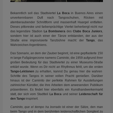
Bekanntlich soll das Stadtviertel
La Boca
in Buenos Aires einen
unverkennbaren Duft nach Tangoschuhen, Röcken mit
atemberaubender Schnittform und massenhaft Haargel entfalten.
Dieses pittoreske und farbenprächtige Viertel beherbergt nicht nur
das legendäre Stadion
La Bombonera
des
Clubs Boca Juniors
,
sondern hier ist auch einer der Tänze entstanden, der aus der
Straße eine improvisierte Tanzbühne macht: der
Tango
, das
Wahrzeichen Argentiniens.
Das Szenario, an dem der Zauber beginnt, ist eine gepflasterte 150
m lange Fußgängerzone namens
Caminito
, die 1959 aufgrund ihrer
großen Bedeutung für das Stadtviertel zu einer Museums-Straße
erklärt wurde. Wenn es Dir nicht an Rhythmus fehlt, um die ersten
Tango-Lektionen
zu erhalten, kannst Du genau hier die wahren
Schritte des Tangos in seiner vollen Pracht genießen. Darüber
hinaus ist der Caminito der perfekte Rahmen für Ausstellungen
zahlreicher Künstler, die ihre Arbeiten dem anwesenden Publikum
präsentieren. Es findet hier ebenfalls ein Kunsthandwerkermarkt
statt, der sich vom Stadtteil
La Boca
und seiner
Leidenschaft für
den Tango
inspiriert.
Caminito, que el tiempo ha borrado
ist einer der Sätze, den man
beim Tango und in dem berühmten leidenschaftlichen Songtext zu