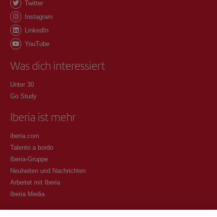
Twitter
Instagram
LinkedIn
YouTube
Was dich interessiert
Unter 30
Go Study
Iberia ist mehr
iberia.com
Talento a bordo
Iberia-Gruppe
Neuheiten und Nachrichten
Arbeitet mit Iberia
Iberia Media
Transparenz