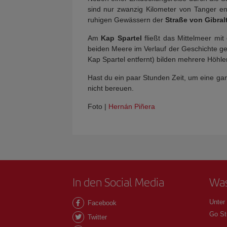
sind nur zwanzig Kilometer von Tanger ent
ruhigen Gewässern der
Straße von Gibral
Am
Kap Spartel
fließt das Mittelmeer mi
beiden Meere im Verlauf der Geschichte g
Kap Spartel entfernt) bilden mehrere Höhle
Hast du ein paar Stunden Zeit, um eine ga
nicht bereuen.
Foto |
Hernán Piñera
In den Social Media
Was
Unter
Facebook
Go St
Twitter