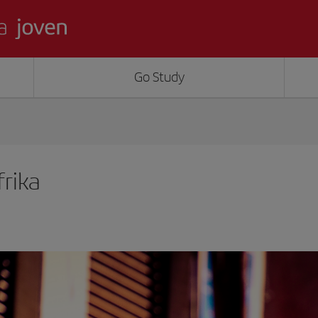
Go Study
frika