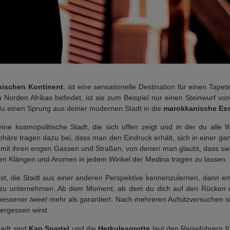
anischen Kontinent
, ist eine sensationelle Destination für einen Tap
Norden Afrikas befindet, ist sie zum Beispiel nur einen Steinwurf vo
du einen Sprung aus deiner modernen Stadt in die
marokkanische Es
ne kosmopolitische Stadt, die sich offen zeigt und in der du alle 
äre tragen dazu bei, dass man den Eindruck erhält, sich in einer ga
 mit ihren engen Gassen und Straßen, von denen man glaubt, dass sie 
schen Klängen und Aromen in jedem Winkel der Medina tragen zu lassen.
t, die Stadt aus einer anderen Perspektive kennenzulernen, dann emp
zu unternehmen. Ab dem Moment, ab dem du dich auf den Rücken di
emessener
tweet
mehr als garantiert. Nach mehreren Aufsitzversuchen si
vergessen wirst.
tadt sind
Kap Spartel
und die
Herkulesgrotte
laut den Reiseführern f