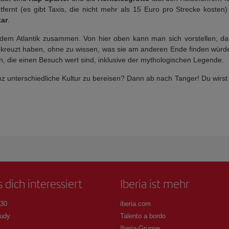
fernt (es gibt Taxis, die nicht mehr als 15 Euro pro Strecke koste
tar
.
t dem Atlantik zusammen. Von hier oben kann man sich vorstellen, da
ekreuzt haben, ohne zu wissen, was sie am anderen Ende finden würd
n, die einen Besuch wert sind, inklusive der mythologischen Legende.
nz unterschiedliche Kultur zu bereisen? Dann ab nach Tanger! Du wirs
 dich interessiert
Iberia ist mehr
 30
iberia.com
udy
Talento a bordo
Iberia-Gruppe