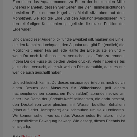
Zum einen das Äquatormoment zu Ehren der horizontalen Mitte
unseres Planeten, dessen vier Seiten die vier Himmelsrichtungen
darstellen. Eine enorme Kugel aus Metall sitzt oben auf dem
Monolithen. Sie soll die Erde und den Äquator symbolisieren. Mit
den reliefartigen Kontinenten spiegelt sie die exakte Position der
Erde wider.
Und damit dieser Augenblick für die Ewigkeit gilt, markiert die Linie,
die den Komplex durchquert, den Äquator und gibt Dir (endlich) die
Möglichkeit, einen Fuß auf jede Hälfte der Erde zu stellen und –
wenn Du noch Kraft hast – zu versuchen, die Erde zu trennen,
indem Du die Füsse zu beiden Seiten drückst. Viele haben es bis
jetzt schon versucht, aber wir weisen Dich daraufhin, dass es nur
wenige auch geschafft haben.
Und schließlich kannst Du dieses einzigartige Erlebnis noch durch
einen Besuch des
Museums für Völkerkunde
(mit einem
nachempfundenen spanischen Kolonialdorf) abrunden sowie an
einer Live-Demo der „
Coriolis-Kraft
“ teilnehmen, die darin besteht,
den Deckel von zwei gleichen, mit Wasser befüllten Behältern
(einer auf jeder Hemisphäre) abzuschrauben, um sie zu entleeren.
Wir können sehen, wie sich das Wasser jedes Behälters in die
gegensätzliche Bewegung bewegt. Wie gesagt, dieses Erlebnis ist
einzigartig.
Foto |
Solange_Z