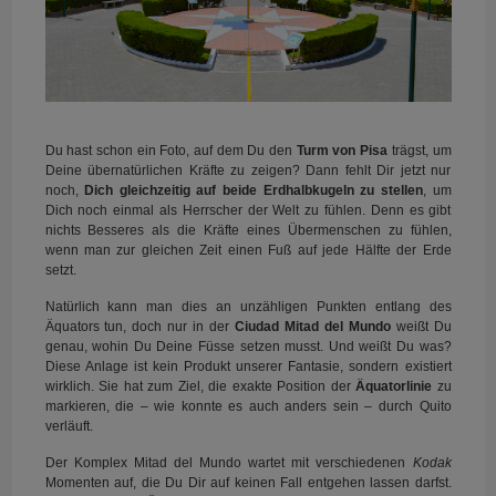
Du hast schon ein Foto, auf dem Du den
Turm von Pisa
trägst, um
Deine übernatürlichen Kräfte zu zeigen? Dann fehlt Dir jetzt nur
noch,
Dich gleichzeitig auf beide Erdhalbkugeln zu stellen
, um
Dich noch einmal als Herrscher der Welt zu fühlen. Denn es gibt
nichts Besseres als die Kräfte eines Übermenschen zu fühlen,
wenn man zur gleichen Zeit einen Fuß auf jede Hälfte der Erde
setzt.
Natürlich kann man dies an unzähligen Punkten entlang des
Äquators tun, doch nur in der
Ciudad Mitad del Mundo
weißt Du
genau, wohin Du Deine Füsse setzen musst. Und weißt Du was?
Diese Anlage ist kein Produkt unserer Fantasie, sondern existiert
wirklich. Sie hat zum Ziel, die exakte Position der
Äquatorlinie
zu
markieren, die – wie konnte es auch anders sein – durch Quito
verläuft.
Der Komplex Mitad del Mundo wartet mit verschiedenen
Kodak
Momenten auf, die Du Dir auf keinen Fall entgehen lassen darfst.