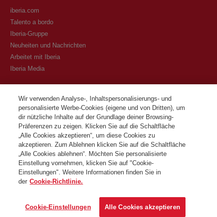
iberia.com
Talento a bordo
Iberia-Gruppe
Neuheiten und Nachrichten
Arbeitet mit Iberia
Iberia Media
Transparenz
Wir verwenden Analyse-, Inhaltspersonalisierungs- und
personalisierte Werbe-Cookies (eigene und von Dritten), um
Allgemeine Geschäftsbedingungen des Iberia Club Programms
dir nützliche Inhalte auf der Grundlage deiner Browsing-
Bedingungen für die Registrierung auf iberia.com
Präferenzen zu zeigen. Klicken Sie auf die Schaltfläche
Richtlinien zum Schutz personenbezogener Daten
„Alle Cookies akzeptieren“, um diese Cookies zu
Cookie-Richtlinie und -Verwaltung
akzeptieren. Zum Ablehnen klicken Sie auf die Schaltfläche
„Alle Cookies ablehnen“. Möchten Sie personalisierte
Kontaktiere
Einstellung vornehmen, klicken Sie auf "Cookie-
Einstellungen". Weitere Informationen finden Sie in
der
Cookie-Richtlinie.
©Iberia Joven 2026. Alle Rechte vorbehalten.
Cookie-Einstellungen
Alle Cookies akzeptieren