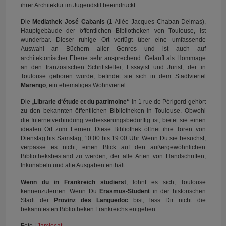
ihrer Architektur im Jugendstil beeindruckt.
Die
Mediathek José Cabanis
(1 Allée Jacques Chaban-Delmas),
Hauptgebäude der öffentlichen Bibliotheken von Toulouse, ist
wunderbar. Dieser ruhige Ort verfügt über eine umfassende
Auswahl an Büchern aller Genres und ist auch auf
architektonischer Ebene sehr ansprechend. Getauft als Hommage
an den französischen Schriftsteller, Essayist und Jurist, der in
Toulouse geboren wurde, befindet sie sich in dem Stadtviertel
Marengo
, ein ehemaliges Wohnviertel.
Die „
Librarie d‘étude et du patrimoine“
in 1 rue de Périgord gehört
zu den bekannten öffentlichen Bibliotheken in Toulouse. Obwohl
die Internetverbindung verbesserungsbedürftig ist, bietet sie einen
idealen Ort zum Lernen. Diese Bibliothek öffnet ihre Toren von
Dienstag bis Samstag, 10:00 bis 19:00 Uhr. Wenn Du sie besuchst,
verpasse es nicht, einen Blick auf den außergewöhnlichen
Bibliotheksbestand zu werden, der alle Arten von Handschriften,
Inkunabeln und alte Ausgaben enthält.
Wenn du in Frankreich studierst
, lohnt es sich, Toulouse
kennenzulernen. Wenn Du
Erasmus-Student
in der historischen
Stadt der
Provinz des Languedoc
bist, lass Dir nicht die
bekanntesten Bibliotheken Frankreichs entgehen.
Foto |
Jamiecat