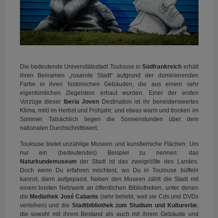
Die bedeutende Universitätsstadt Toulouse in
Südfrankreich
erhält
ihren Beinamen „rosarote Stadt“ aufgrund der dominierenden
Farbe in ihren historischen Gebäuden, die aus einem sehr
eigentümlichen Ziegelstein erbaut wurden. Einer der ersten
Vorzüge dieser
Iberia Joven
Destination ist ihr beneidenswertes
Klima, mild im Herbst und Frühjahr, und etwas warm und trocken im
Sommer. Tatsächlich liegen die Sonnenstunden über dem
nationalen Durchschnittswert.
Toulouse bietet unzählige Museen und kunstlerische Flächen. Um
nur ein (bedeutendes) Beispiel zu nennen: das
Naturkundemuseum
der Stadt ist das zweigrößte des Landes.
Doch wenn Du erfahren möchtest, wo Du in Toulouse büffeln
kannst, dann aufgepasst. Neben den Museen zählt die Stadt mit
einem breiten Netzwerk an öffentlichen Bibliotheken, unter denen
die
Mediathek José Cabanis
(sehr beliebt, weil sie Cds und DVDs
verleihen) und die
Stadtbibliothek zum Studium und Kulturerbe
,
die sowohl mit ihrem Bestand als auch mit ihrem Gebäude und