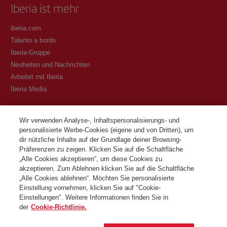
Iberia ist mehr
iberia.com
Talento a bordo
Iberia-Gruppe
Neuheiten und Nachrichten
Arbeitet mit Iberia
Iberia Media
Transparenz
Wir verwenden Analyse-, Inhaltspersonalisierungs- und
personalisierte Werbe-Cookies (eigene und von Dritten), um
Allgemeine Geschäftsbedingungen des Iberia Club Programms
dir nützliche Inhalte auf der Grundlage deiner Browsing-
Bedingungen für die Registrierung auf iberia.com
Präferenzen zu zeigen. Klicken Sie auf die Schaltfläche
Richtlinien zum Schutz personenbezogener Daten
„Alle Cookies akzeptieren“, um diese Cookies zu
Cookie-Richtlinie und -Verwaltung
akzeptieren. Zum Ablehnen klicken Sie auf die Schaltfläche
„Alle Cookies ablehnen“. Möchten Sie personalisierte
Kontaktiere
Einstellung vornehmen, klicken Sie auf "Cookie-
Einstellungen". Weitere Informationen finden Sie in
der
Cookie-Richtlinie.
©Iberia Joven 2026. Alle Rechte vorbehalten.