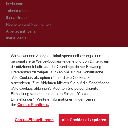
iberia.com
Talento a bordo
Iberia-Gruppe
Neuheiten und Nachrichten
Arbeitet mit Iberia
Iberia Media
Transparenz
Wir verwenden Analyse-, Inhaltspersonalisierungs- und
personalisierte Werbe-Cookies (eigene und von Dritten), um
Allgemeine Geschäftsbedingungen des Iberia Club Programms
dir nützliche Inhalte auf der Grundlage deiner Browsing-
Bedingungen für die Registrierung auf iberia.com
Präferenzen zu zeigen. Klicken Sie auf die Schaltfläche
Richtlinien zum Schutz personenbezogener Daten
„Alle Cookies akzeptieren“, um diese Cookies zu
Cookie-Richtlinie und -Verwaltung
akzeptieren. Zum Ablehnen klicken Sie auf die Schaltfläche
„Alle Cookies ablehnen“. Möchten Sie personalisierte
Kontaktiere
Einstellung vornehmen, klicken Sie auf "Cookie-
Einstellungen". Weitere Informationen finden Sie in
der
Cookie-Richtlinie.
©Iberia Joven 2026. Alle Rechte vorbehalten.
Cookie-Einstellungen
Alle Cookies akzeptieren