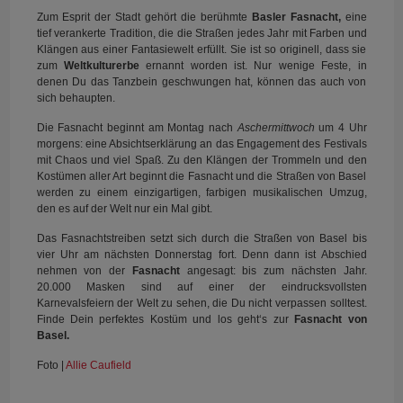
Zum Esprit der Stadt gehört die berühmte
Basler Fasnacht,
eine
tief verankerte Tradition, die die Straßen jedes Jahr mit Farben und
Klängen aus einer Fantasiewelt erfüllt. Sie ist so originell, dass sie
zum
Weltkulturerbe
ernannt worden ist. Nur wenige Feste, in
denen Du das Tanzbein geschwungen hat, können das auch von
sich behaupten.
Die Fasnacht beginnt am Montag nach
Aschermittwoch
um 4 Uhr
morgens: eine Absichtserklärung an das Engagement des Festivals
mit Chaos und viel Spaß. Zu den Klängen der Trommeln und den
Kostümen aller Art beginnt die Fasnacht und die Straßen von Basel
werden zu einem einzigartigen, farbigen musikalischen Umzug,
den es auf der Welt nur ein Mal gibt.
Das Fasnachtstreiben setzt sich durch die Straßen von Basel bis
vier Uhr am nächsten Donnerstag fort. Denn dann ist Abschied
nehmen von der
Fasnacht
angesagt: bis zum nächsten Jahr.
20.000 Masken sind auf einer der eindrucksvollsten
Karnevalsfeiern der Welt zu sehen, die Du nicht verpassen solltest.
Finde Dein perfektes Kostüm und los geht‘s zur
Fasnacht von
Basel.
Foto |
Allie Caufield