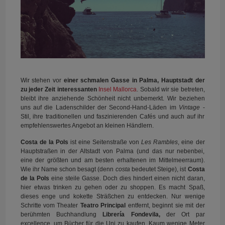
Wir stehen vor
einer schmalen Gasse in Palma, Hauptstadt der
zu jeder Zeit interessanten
Insel Mallorca
. Sobald wir sie betreten,
bleibt ihre anziehende Schönheit nicht unbemerkt. Wir beziehen
uns auf die Ladenschilder der Second-Hand-Läden im
Vintage
-
Stil, ihre traditionellen und faszinierenden Cafés und auch auf ihr
empfehlenswertes Angebot an kleinen Händlern.
Costa de la Pols
ist eine Seitenstraße von
Les Rambles
, eine der
Hauptstraßen in der Altstadt von Palma (und das nur nebenbei,
eine der größten und am besten erhaltenen im Mittelmeerraum).
Wie ihr Name schon besagt (denn
costa
bedeutet Steige), ist
Costa
de la Pols
eine steile Gasse. Doch dies hindert einen nicht daran,
hier etwas trinken zu gehen oder zu shoppen. Es macht Spaß,
dieses enge und kokette Sträßchen zu entdecken. Nur wenige
Schritte vom Theater
Teatro Principal
entfernt, beginnt sie mit der
berühmten Buchhandlung
Librería Fondevila,
der Ort par
excellence, um Bücher für die Uni zu kaufen. Kaum wenige Meter