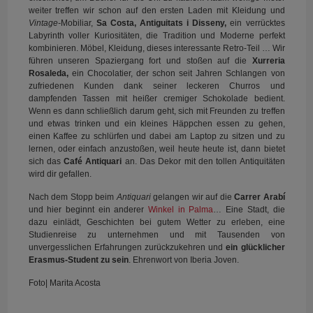
weiter treffen wir schon auf den ersten Laden mit Kleidung und
Vintage-
Mobiliar,
Sa Costa, Antiguitats i Disseny,
ein verrücktes
Labyrinth voller Kuriositäten, die Tradition und Moderne perfekt
kombinieren. Möbel, Kleidung, dieses interessante Retro-Teil … Wir
führen unseren Spaziergang fort und stoßen auf die
Xurreria
Rosaleda
,
ein Chocolatier, der schon seit Jahren Schlangen von
zufriedenen Kunden dank seiner leckeren Churros und
dampfenden Tassen mit heißer cremiger Schokolade bedient.
Wenn es dann schließlich darum geht, sich mit Freunden zu treffen
und etwas trinken und ein kleines Häppchen essen zu gehen,
einen Kaffee zu schlürfen und dabei am Laptop zu sitzen und zu
lernen, oder einfach anzustoßen, weil heute heute ist, dann bietet
sich das
Café
Antiquari
an. Das Dekor mit den tollen Antiquitäten
wird dir gefallen.
Nach dem Stopp beim
Antiquari
gelangen wir auf die
Carrer Arabí
und hier beginnt ein anderer
Winkel in Palma
… Eine Stadt, die
dazu einlädt, Geschichten bei gutem Wetter zu erleben, eine
Studienreise zu unternehmen und mit Tausenden von
unvergesslichen Erfahrungen zurückzukehren und
ein glücklicher
Erasmus-Student zu sein
. Ehrenwort von Iberia Joven.
Foto| Marita Acosta