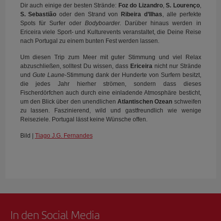
Dir auch einige der besten Strände:
Foz do Lizandro
,
S. Lourenço
,
S. Sebastião
oder den Strand von
Ribeira d’Ilhas
, alle perfekte
Spots für Surfer oder
Bodyboarder.
Darüber hinaus werden in
Ericeira viele Sport- und Kulturevents veranstaltet, die Deine Reise
nach Portugal zu einem bunten Fest werden lassen.
Um diesen Trip zum Meer mit guter Stimmung und viel Relax
abzuschließen, solltest Du wissen, dass
Ericeira
nicht nur Strände
und
Gute Laune
-Stimmung dank der Hunderte von Surfern besitzt,
die jedes Jahr hierher strömen, sondern dass dieses
Fischerdörfchen auch durch eine einladende Atmosphäre besticht,
um den Blick über den unendlichen
Atlantischen Ozean
schweifen
zu lassen. Faszinierend, wild und gastfreundlich wie wenige
Reiseziele. Portugal lässt keine Wünsche offen.
Bild |
Tiago J.G. Fernandes
In den Social Media