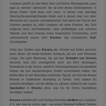
Lissabon gehört zu den Must Sees auf Deiner Reiseagenda, ganz
egal zu welcher Jahreszeit. Sie ist eine dieser Destinationen, in
denen Essen nicht teuer sein muss, in denen man günstige
Übernachtungsmöglichkeiten findet und in denen man von allen
Menschen ein Lächeln zurückbekommt. Und wenn der Trip für den
Sommer geplant ist, zählt Lissabon mit einer Enklave, die Dich
aufgrund ihres Surf-Ambientes, ihrer weitläufigen und schönen
Strände und dem Charme eines malerischen Fischerortes, nicht
unbeeindruckt lassen wird:
Ericeira
, das europäische
Surf
-
Schutzgebiet.
Unter den Surfern wird
Ericeira
der Himmel auf Erden
genannt,
denn dieser Ort bietet fünfzehn Surfspots auf nur acht Kilometer
Länge. Die gute Stimmung, die auf den
Stränden von Ericeira
herrscht, wird sich unweigerlich auch auf Dich übertragen:
Dreadlocks in der Sonne, natürlich Sonnengebräunte und gestählte
Körper, die sich stundenlangem Surfen verschrieben haben. Ein
kühles Bier an der Strandbar rundet den Tag ab, um sich wie Keanu
Reeves in
Gefährliche Brandung
zu fühlen. Und solltest Du
Zubehör benötigen, um die Wellen zu zähmen, bietet Dir der Laden
Quicksilver
in
Ericeira
alles, was Du für Deine Ausstattung
benötigen solltest.
Ericeira
befindet sich rund fünfzig Kilometer
nördlich
von Lissabon,
d. h. wie man so schön sagt – nur einen Steinwurf entfernt. Notiere