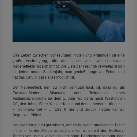
Das Leben zwischen Vorlesungen, Noten und Prüfungen ist eine
große Anstrengung, die aber auch viele wünschenswerte
Nebeneffekte mit sich bringt: Die Liste der Freunde vervielfacht sich
mit jedem neuen Studienjahr, man genießt lange Uni-Ferien und
hat das Gefühl, dass alles möglich ist.
Der Nebeneffekt, den du nicht vermutet hast, ist, dass du als
Erasmus-Student, Stipendiat oder Teilnehmer eines
Auslandspraktikums ab dem 1. Juni mit Iberia nach Washington
DC, dem Inbegriff der Yankee-Kultur und des Lebensstils, für nur …
– Trommelwirbel – … 199 € hin und zurück fliegen kannst!
Begrenzte Plätze.
Und weil wir nur zu gut wissen, wie es ist, wenn unerwartete Pläne
immer in letzter Minute auftauchen, kannst du mit den GoStudy-
Tarifen von Iberia kostenlos und ohne Bearbeitungsgebühr oder