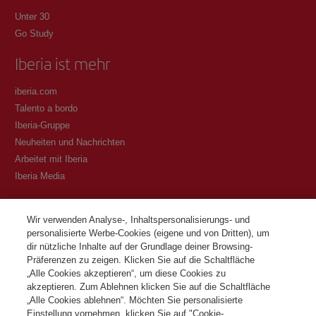
Unter 30
Go Study
Iberia ist mehr
iberia.com
Talento a bordo
Iberia-Gruppe
Neuheiten und Nachrichten
Arbeitet mit Iberia
Iberia Media
Transparenz
Wir verwenden Analyse-, Inhaltspersonalisierungs- und
personalisierte Werbe-Cookies (eigene und von Dritten), um
Allgemeine Geschäftsbedingungen des Iberia Club Programms
dir nützliche Inhalte auf der Grundlage deiner Browsing-
Bedingungen für die Registrierung auf iberia.com
Präferenzen zu zeigen. Klicken Sie auf die Schaltfläche
Richtlinien zum Schutz personenbezogener Daten
„Alle Cookies akzeptieren“, um diese Cookies zu
Cookie-Richtlinie und -Verwaltung
akzeptieren. Zum Ablehnen klicken Sie auf die Schaltfläche
„Alle Cookies ablehnen“. Möchten Sie personalisierte
Kontaktiere
Einstellung vornehmen, klicken Sie auf "Cookie-