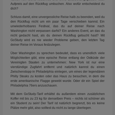
Aufpreis auf den Rückflug umbuchen. Also wofür entscheidest du
dich?
Schluss damit, eine unvergessliche Reise halb zu beenden, weil du
den Rückflug nicht um ein paar Tage verschieben kannst. Ein
unwiederholbares Festival, das du auf deiner Reise nach
Washington nicht verpassen darfst? Ein anderes Event, an das du
nicht gedacht hast, als du deinen Rückflug gebucht hast? Mit
GoStudy wird es nie wieder Probleme geben, den letzten Tag
deiner Reise im Voraus festzulegen.
Über Washington zu sprechen bedeutet, dass es unendlich viele
Möglichkeiten gibt, eine epische Reise entlang der Ostküste der
Vereinigten Staaten zu unternehmen: New York ist nur eine
vierstündige Zugfahrt entfernt und natürlich kannst du einen
Zwischenstopp in Philadelphia einlegen, um eines der legendären
Philly Steaks zu kosten oder das Haus zu besuchen, in dem die
erste amerikanische Flagge gewebt wurde. Oder dir ein Spiel der
Philadelphia 76ers anzuschauen.
Mit dem GoStudy-Tarif erhältst du außerdem einen zusätzlichen
Koffer mit bis zu 23 kg für denselben Preis – nichts ist schöner als
ein Student zu sein! Der Tarif ist natürlich begrenzt, bis es keine
Plätze mehr gibt, also solltest du nicht zu lange überlegen.