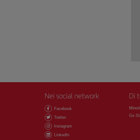
Nei social network
Di 
Minori
Facebook
Go St
Twitter
Instagram
LinkedIn