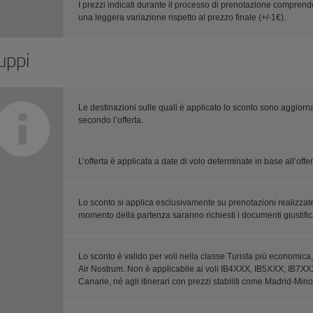
I prezzi indicati durante il processo di prenotazione compre
una leggera variazione rispetto al prezzo finale (+/-1€).
uppi
Le destinazioni sulle quali è applicato lo sconto sono aggiorn
secondo l’offerta.
L’offerta è applicata a date di volo determinate in base all’offer
Lo sconto si applica esclusivamente su prenotazioni realizzate 
momento della partenza saranno richiesti i documenti giustifica
Lo sconto è valido per voli nella classe Turista più economica,
Air Nostrum. Non è applicabile ai voli IB4XXX, IB5XXX, IB7XXX, 
Canarie, né agli itinerari con prezzi stabiliti come Madrid-Mino