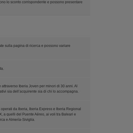
ndono lo sconto corrispondente e possono presentare
ate sulla pagina di ricerca e possono variare
ta.
attraverso Iberia Joven per minori di 30 anni. Al
tivi sia dell’acquirente sia di chi lo accompagna.
 operati da Iberia, Iberia Express e Iberia Regional
a quelli del Puente Aéreo, ai voli tra Baleari e
rca e Almería-Siviglia.