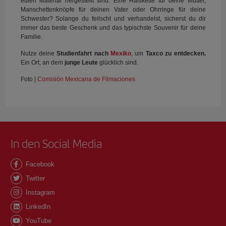
edlen Material hergestellt sind. Eine Halskette für deine Mutter,
Manschettenknöpfe für deinen Vater oder Ohrringe für deine
Schwester? Solange du feilscht und verhandelst, sicherst du dir
immer das beste Geschenk und das typischste Souvenir für deine
Familie.
Nutze deine
Studienfahrt nach
Mexiko
, um
Taxco zu entdecken.
Ein Ort, an dem
junge Leute
glücklich sind.
Foto |
Comisión Mexicana de Filmaciones
In den Social Media
Facebook
Twitter
Instagram
LinkedIn
YouTube