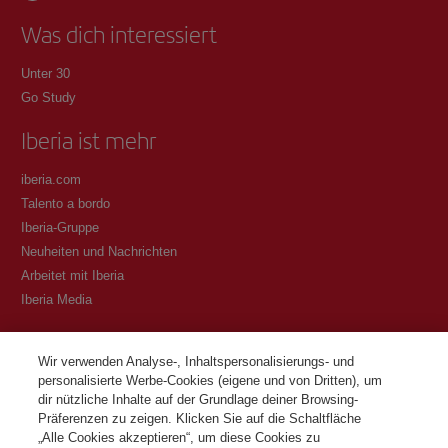
Was dich interessiert
Unter 30
Go Study
Iberia ist mehr
iberia.com
Talento a bordo
Iberia-Gruppe
Neuheiten und Nachrichten
Arbeitet mit Iberia
Iberia Media
Transparenz
Wir verwenden Analyse-, Inhaltspersonalisierungs- und
personalisierte Werbe-Cookies (eigene und von Dritten), um
Allgemeine Geschäftsbedingungen des Iberia Club Programms
dir nützliche Inhalte auf der Grundlage deiner Browsing-
Bedingungen für die Registrierung auf iberia.com
Präferenzen zu zeigen. Klicken Sie auf die Schaltfläche
Richtlinien zum Schutz personenbezogener Daten
„Alle Cookies akzeptieren“, um diese Cookies zu