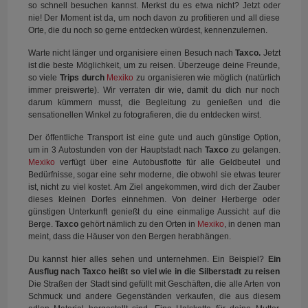
so schnell besuchen kannst. Merkst du es etwa nicht? Jetzt oder
nie! Der Moment ist da, um noch davon zu profitieren und all diese
Orte, die du noch so gerne entdecken würdest, kennenzulernen.
Warte nicht länger und organisiere einen Besuch nach
Taxco.
Jetzt
ist die beste Möglichkeit, um zu reisen. Überzeuge deine Freunde,
so viele
Trips durch
Mexiko
zu organisieren wie möglich (natürlich
immer preiswerte). Wir verraten dir wie, damit du dich nur noch
darum kümmern musst, die Begleitung zu genießen und die
sensationellen Winkel zu fotografieren, die du entdecken wirst.
Der öffentliche Transport ist eine gute und auch günstige Option,
um in 3 Autostunden von der Hauptstadt nach
Taxco
zu gelangen.
Mexiko
verfügt über eine Autobusflotte für alle Geldbeutel und
Bedürfnisse, sogar eine sehr moderne, die obwohl sie etwas teurer
ist, nicht zu viel kostet. Am Ziel angekommen, wird dich der Zauber
dieses kleinen Dorfes einnehmen. Von deiner Herberge oder
günstigen Unterkunft genießt du eine einmalige Aussicht auf die
Berge.
Taxco
gehört nämlich zu den Orten in
Mexiko
, in denen man
meint, dass die Häuser von den Bergen herabhängen.
Du kannst hier alles sehen und unternehmen. Ein Beispiel?
Ein
Ausflug nach Taxco heißt so viel wie in die Silberstadt zu reisen
Die Straßen der Stadt sind gefüllt mit Geschäften, die alle Arten von
Schmuck und andere Gegenständen verkaufen, die aus diesem