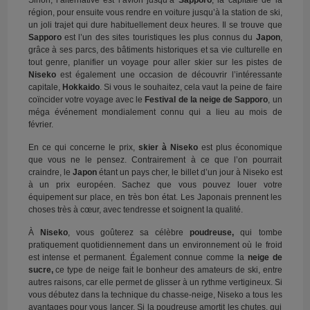
Sinon, l’alternative est l’avion jusqu’à
Sapporo
, la capitale de la
région, pour ensuite vous rendre en voiture jusqu’à la station de ski,
un joli trajet qui dure habituellement deux heures. Il se trouve que
Sapporo
est l’un des sites touristiques les plus connus du
Japon
,
grâce à ses parcs, des bâtiments historiques et sa vie culturelle en
tout genre, planifier un voyage pour aller skier sur les pistes de
Niseko
est également une occasion de découvrir l’intéressante
capitale,
Hokkaido
. Si vous le souhaitez, cela vaut la peine de faire
coïncider votre voyage avec le
Festival de la neige de Sapporo
, un
méga événement mondialement connu qui a lieu au mois de
février.
En ce qui concerne le prix,
skier à Niseko
est plus économique
que vous ne le pensez. Contrairement à ce que l’on pourrait
craindre, le
Japon
étant un pays cher, le billet d’un jour à Niseko est
à un prix européen. Sachez que vous pouvez louer votre
équipement sur place, en très bon état. Les Japonais prennent les
choses très à cœur, avec tendresse et soignent la qualité.
À
Niseko
, vous goûterez sa célèbre
poudreuse,
qui tombe
pratiquement quotidiennement dans un environnement où le froid
est intense et permanent. Également connue comme la
neige de
sucre,
ce type de neige fait le bonheur des amateurs de ski, entre
autres raisons, car elle permet de glisser à un rythme vertigineux. Si
vous débutez dans la technique du chasse-neige, Niseko a tous les
avantages pour vous lancer. Si la poudreuse amortit les chutes, qui