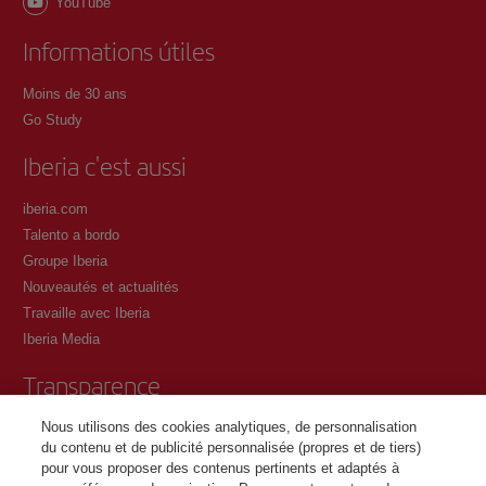
YouTube
Informations útiles
Moins de 30 ans
Go Study
Iberia c'est aussi
iberia.com
Talento a bordo
Groupe Iberia
Nouveautés et actualités
Travaille avec Iberia
Iberia Media
Transparence
Nous utilisons des cookies analytiques, de personnalisation
Conditions générales du programme Iberia Club
du contenu et de publicité personnalisée (propres et de tiers)
Conditions d'inscription sur iberia.com
pour vous proposer des contenus pertinents et adaptés à
Politique de protection des données personnelles