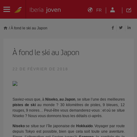
FR
/
À fond le ski au Japon
À fond le ski au Japon
22 DE FÉVRIER DE 2018
Saviez-vous que, à
Niseko, au Japon
, se situe l’une des meilleures
pistes de ski
au monde ? 30 kilomètres de pistes, 9 bleues, 12
rouges, 9 noires… Peut-être vous demanderez-vous : et où se situe
Niseko ? Nous vous donnons tous les détails ci-après.
Niseko
se situe sur l’île japonaise de
Hokkaido
. Voyager par route
depuis Tokyo est possible, bien que cela soit toute une aventure.