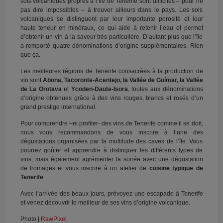
sols volcaniques propres à l’île de Tenerife sont difficiles – pour ne
pas dire impossibles – à trouver ailleurs dans le pays. Les sols
volcaniques se distinguent par leur importante porosité et leur
haute teneur en minéraux, ce qui aide à retenir l’eau et permet
d’obtenir un vin à la saveur très particulière. D’autant plus que l’île
a remporté quatre dénominations d’origine supplémentaires. Rien
que ça.
Les meilleures régions de Tenerife consacrées à la production de
vin sont
Abona, Tacoronte-Acentejo, la Vallée de Güímar, la Vallée
de La Orotava
et
Ycoden-Daute-Isora
, toutes aux dénominations
d’origine obtenues grâce à des vins rouges, blancs et rosés d’un
grand prestige international.
Pour comprendre –et profiter- des vins de Tenerife comme il se doit,
nous vous recommandons de vous inscrire à l’une des
dégustations organisées par la multitude des caves de l’île. Vous
pourrez goûter et apprendre à distinguer les différents types de
vins, mais également agrémenter la soirée avec une dégustation
de fromages et vous inscrire à un atelier de
cuisine typique de
Tenerife
.
Avec l’arrivée des beaux jours, prévoyez une escapade à Tenerife
et venez découvrir le meilleur de ses vins d’origine volcanique.
Photo |
RawPixel