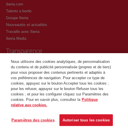
iberia.com
Talento a bordo
Groupe Iberia
Nouveautés et actualités
Travaille avec Iberia
Iberia Media
Transparence
Nous utilisons des cookies analytiques, de personnalisation
Conditions générales du programme Iberia Club
du contenu et de publicité personnalisée (propres et de tiers)
Conditions d'inscription sur iberia.com
pour vous proposer des contenus pertinents et adaptés à
Politique de protection des données personnelles
vos préférences de navigation. Pour accepter ce type de
Gestion et politique relative aux cookies
cookies, appuyez sur le bouton Accepter tous les cookies ;
pour les refuser, appuyez sur le bouton Refuser tous les
Contactez
cookies ; et pour les configurer cliquez sur Paramètres des
cookies. Pour en savoir plus, consultez la
Politique
relative aux cookies.
©Iberia Joven 2026. Tous droits réservés.
Paramètres des cookies
Autoriser tous les cookies