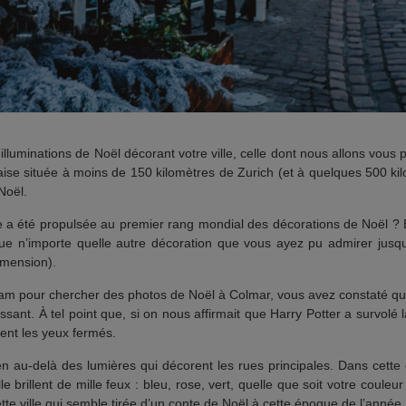
illuminations de Noël décorant votre ville, celle dont nous allons vous 
nçaise située à moins de 150 kilomètres de Zurich (et à quelques 500 ki
Noël.
’elle a été propulsée au premier rang mondial des décorations de Noël 
ue n’importe quelle autre décoration que vous ayez pu admirer jusqu’
imension).
agram pour chercher des photos de Noël à Colmar, vous avez constaté 
ssant. À tel point que, si on nous affirmait que Harry Potter a survolé l
ment les yeux fermés.
 au-delà des lumières qui décorent les rues principales. Dans cette c
lle brillent de mille feux : bleu, rose, vert, quelle que soit votre coule
tte ville qui semble tirée d’un conte de Noël à cette époque de l’année.