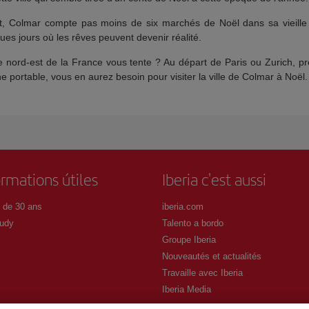
t, Colmar compte pas moins de six marchés de Noël dans sa vieille v
es jours où les rêves peuvent devenir réalité.
le nord-est de la France vous tente ? Au départ de Paris ou Zurich, p
 portable, vous en aurez besoin pour visiter la ville de Colmar à Noël.
ormations útiles
Iberia c'est aussi
 de 30 ans
iberia.com
udy
Talento a bordo
Groupe Iberia
Nouveautés et actualités
Travaille avec Iberia
Iberia Media