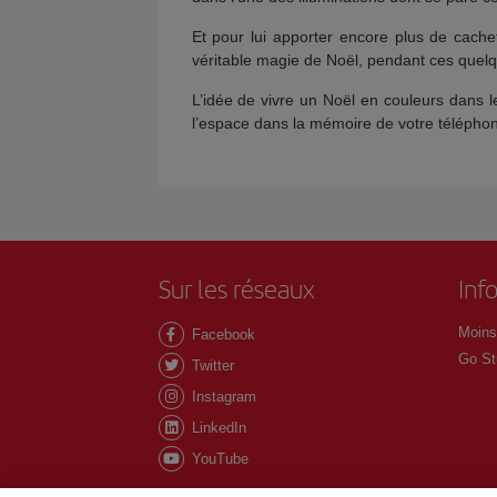
Et pour lui apporter encore plus de cache
véritable magie de Noël, pendant ces quelqu
L’idée de vivre un Noël en couleurs dans 
l’espace dans la mémoire de votre téléphone
Sur les réseaux
Inf
Moins
Facebook
Go St
Twitter
Instagram
LinkedIn
YouTube