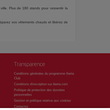
ille. Plus de 180 stands pour ressentir la
réparez vos vêtements chauds et libérez de
Transparence
Conditions générales du programme Iberia
Club
Conditions d'inscription sur iberia.com
Politique de protection des données
personnelles
Gestion et politique relative aux cookies
Contactez