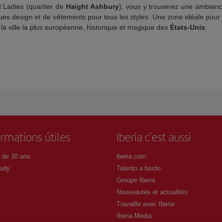
d Ladies (quartier de
Haight Ashbury
), vous y trouverez une ambia
ques design et de vêtements pour tous les styles. Une zone idéale pou
la ville la plus européenne, historique et magique des
États-Unis
.
ormations útiles
Iberia c'est aussi
 de 30 ans
iberia.com
udy
Talento a bordo
Groupe Iberia
Nouveautés et actualités
Travaille avec Iberia
Iberia Media