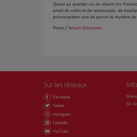
Quant au quartier où se situent les Painte
empli de cafés et de restaurants, de bouti
préoccupation que de percer le mystère de 
Photo |
Tehani Schroeder
Sur les réseaux
Inf
Moins
Facebook
Go St
Twitter
Instagram
LinkedIn
YouTube