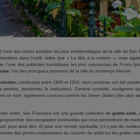
t l’une des cartes postales les plus emblématiques de la ville de Sa
 tombées dans l’oubli, telles que « La fête à la maison », mais égal
te, l’une des publicités touristiques les plus concourues de
Frisco
(po
uare
, l’un des principaux poumons de la ville du printemps éternel.
ctorien,
construites entre 1849 et 1915, dont certaines ont été peinte
s peintes, pardonnez la traduction). Comme curiosité, soulignons q
rtent ce nom, également connues comme les
Seven Sisters
(les sept s
mier ordre, San Francisco est une grande collection de
gratte-ciels,
de programmer des escapades ponctuelles qui vous permettront de mettr
tuel, pour ainsi dire. Et pour une retraite spirituelle, il n’y pas de meil
 prendre des photos instantanées du coucher de soleil sur les gratte-ciel