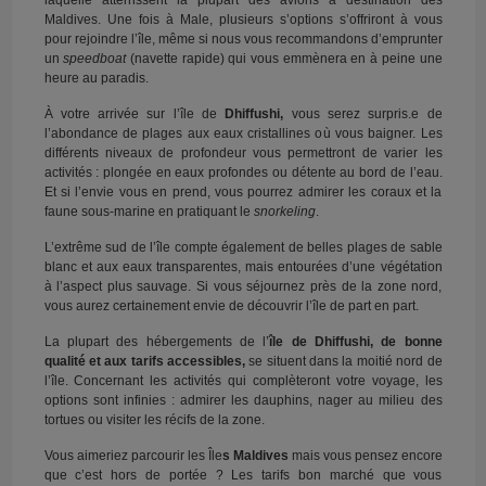
laquelle atterrissent la plupart des avions à destination des
Maldives. Une fois à Male, plusieurs s’options s’offriront à vous
pour rejoindre l’île, même si nous vous recommandons d’emprunter
un
speedboat
(navette rapide) qui vous emmènera en à peine une
heure au paradis.
À votre arrivée sur l’île de
Dhiffushi,
vous serez surpris.e de
l’abondance de plages aux eaux cristallines où vous baigner. Les
différents niveaux de profondeur vous permettront de varier les
activités : plongée en eaux profondes ou détente au bord de l’eau.
Et si l’envie vous en prend, vous pourrez admirer les coraux et la
faune sous-marine en pratiquant le
snorkeling
.
L’extrême sud de l’île compte également de belles plages de sable
blanc et aux eaux transparentes, mais entourées d’une végétation
à l’aspect plus sauvage. Si vous séjournez près de la zone nord,
vous aurez certainement envie de découvrir l’île de part en part.
La plupart des hébergements de l’
île de Dhiffushi
, de bonne
qualité et aux tarifs accessibles,
se situent dans la moitié nord de
l’île. Concernant les activités qui complèteront votre voyage, les
options sont infinies : admirer les dauphins, nager au milieu des
tortues ou visiter les récifs de la zone.
Vous aimeriez parcourir les Île
s Maldives
mais vous pensez encore
que c’est hors de portée ? Les tarifs bon marché que vous