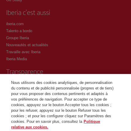
Iberia c'est aussi
iberia.com
Talento a bordo
Groupe Iberia
Nouveautés et actualités
Travaille avec Iberia
Iberia Media
Transparence
Nous utilisons des cookies analytiques, de personnalisation
Conditions générales du programme Iberia Club
du contenu et de publicité personnalisée (propres et de tiers)
Conditions d'inscription sur iberia.com
pour vous proposer des contenus pertinents et adaptés à
Politique de protection des données personnelles
vos préférences de navigation. Pour accepter ce type de
Gestion et politique relative aux cookies
cookies, appuyez sur le bouton Accepter tous les cookies ;
pour les refuser, appuyez sur le bouton Refuser tous les
Contactez
cookies ; et pour les configurer cliquez sur Paramètres des
cookies. Pour en savoir plus, consultez la
Politique
relative aux cookies.
©Iberia Joven 2026. Tous droits réservés.