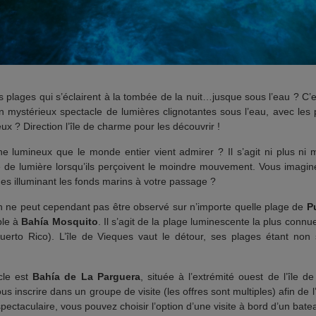
s plages qui s’éclairent à la tombée de la nuit…jusque sous l’eau ? C’
un mystérieux spectacle de lumières clignotantes sous l’eau, avec les
ux ? Direction l’île de charme pour les découvrir !
 lumineux que le monde entier vient admirer ? Il s’agit ni plus ni
me de lumière lorsqu’ils perçoivent le moindre mouvement. Vous imag
s illuminant les fonds marins à votre passage ?
ne peut cependant pas être observé sur n’importe quelle plage de
P
ple à
Bahía Mosquito
. Il s’agit de la plage luminescente la plus connue
e Puerto Rico). L’île de Vieques vaut le détour, ses plages étant n
cle est
Bahía de La Parguera
, située à l’extrémité ouest de l’île d
nscrire dans un groupe de visite (les offres sont multiples) afin de l
pectaculaire, vous pouvez choisir l’option d’une visite à bord d’un bate