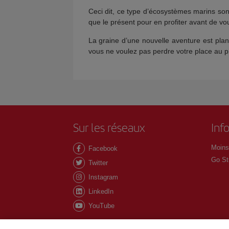
Ceci dit, ce type d’écosystèmes marins so
que le présent pour en profiter avant de vou
La graine d’une nouvelle aventure est pla
vous ne voulez pas perdre votre place au p
Sur les réseaux
Inf
Moins
Facebook
Go St
Twitter
Instagram
LinkedIn
YouTube