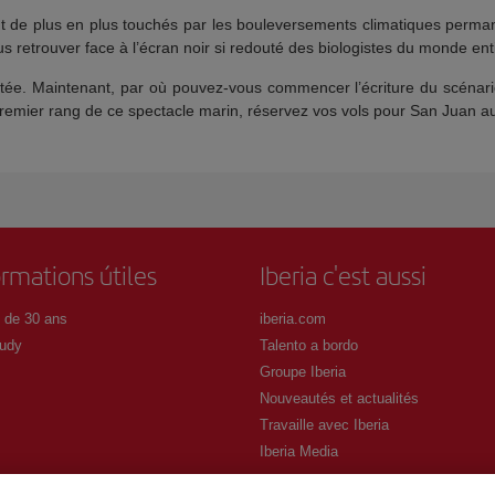
nt de plus en plus touchés par les bouleversements climatiques perman
s retrouver face à l’écran noir si redouté des biologistes du monde enti
ntée. Maintenant, par où pouvez-vous commencer l’écriture du scénari
remier rang de ce spectacle marin, réservez vos vols pour San Juan aux
ormations útiles
Iberia c'est aussi
 de 30 ans
iberia.com
udy
Talento a bordo
Groupe Iberia
Nouveautés et actualités
Travaille avec Iberia
Iberia Media