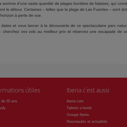
 somme d’une vaste quantité de plages bordées de falaises, qui const
ment le détour. Certaines – telles que la plage de Las Fuentes – sont d
’horizon à perte de vue.
es dates et vous lancer à la découverte de ce spectaculaire parc nat
he : cherchez vos vols au meilleur prix et réservez une escapade de c
ormations útiles
Iberia c'est aussi
 de 30 ans
iberia.com
udy
Talento a bordo
Groupe Iberia
Nouveautés et actualités