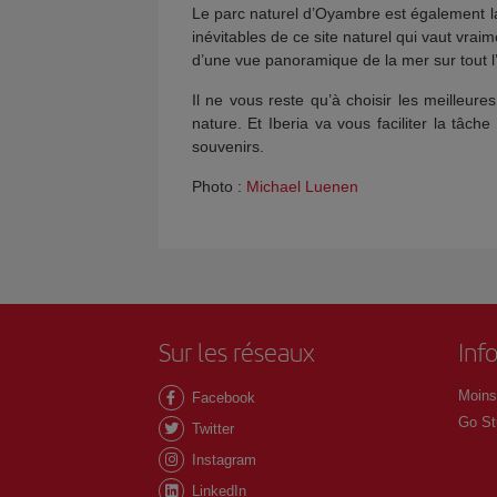
Le parc naturel d’Oyambre est également la
inévitables de ce site naturel qui vaut vrai
d’une vue panoramique de la mer sur tout l
Il ne vous reste qu’à choisir les meilleur
nature. Et Iberia va vous faciliter la tâc
souvenirs.
Photo :
Michael Luenen
Sur les réseaux
Inf
Moins
Facebook
Go St
Twitter
Instagram
LinkedIn