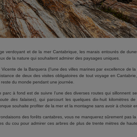
ysage verdoyant et de la mer Cantabrique, les marais entourés de dune
eux de la nature qui souhaitent admirer des paysages uniques.
an Vicente de la Barquera (l’une des villes marines par excellence de l
istance de deux des visites obligatoires de tout voyage en Cantabrie
u reste du monde pendant une journée.
 parc à fond est de suivre l’une des diverses routes qui sillonnent ses
route des falaises
), qui parcourt les quelques dix-huit kilomètres 
onque souhaite profiter de la mer et la montagne sans avoir à choisir en
 frondaisons des forêts cantabres, vous ne manquerez sûrement pas la
es du cou pour admirer ces arbres de plus de trente mètres de haute