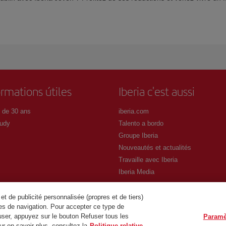
ormations útiles
Iberia c'est aussi
 de 30 ans
iberia.com
udy
Talento a bordo
Groupe Iberia
Nouveautés et actualités
Travaille avec Iberia
Iberia Media
t de publicité personnalisée (propres et de tiers)
es de navigation. Pour accepter ce type de
user, appuyez sur le bouton Refuser tous les
Paramè
r en savoir plus, consultez la
Politique relative