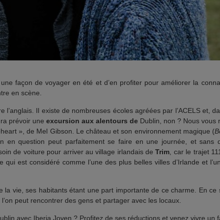
 une façon de voyager en été et d’en profiter pour améliorer la conn
ntre en scène.
 l’anglais. Il existe de nombreuses écoles agréées par l’ACELS et, dans
dra prévoir une
excursion aux alentours de
Dublin, non ? Nous vous
aveheart », de Mel Gibson. Le château et son environnement magique (
B
ion en question peut parfaitement se faire en une journée, et sans 
in de voiture pour arriver au village irlandais de
Trim
, car le trajet 
qui est considéré comme l’une des plus belles villes d’Irlande et l’u
 la vie, ses habitants étant une part importante de ce charme. En ce
ù l’on peut rencontrer des gens et partager avec les locaux.
lin avec Iberia Joven ? Profitez de ses réductions et venez vivre un f