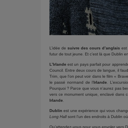
L’idée de
suivre des cours d’anglais
est
futur de tout jeune. Et c’est là que Dublin e
L’Irlande
est un pays parfait pour apprendre
Council. Entre deux cours de langue, il fau
Trim, que l’on peut voir dans le film « Br
le passé normand de l’
Irlande
. L’excurs
Pourquoi ? Parce que vous n’aurez pas beso
vers ce monument unique, enclavé dans ce 
Irlande
.
Dublin
est une expérience qui vous change
Long Hall
sont l’un des endroits à Dublin o
Qu’attendez-vous pour vous envoler vers Dub