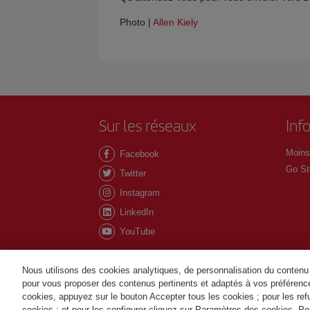
Photo |
Allen Kiely
Sur les réseaux
Inf
Moins
Facebook
Go St
Twitter
Instagram
LinkedIn
YouTube
Nous utilisons des cookies analytiques, de personnalisation du contenu e
pour vous proposer des contenus pertinents et adaptés à vos préférenc
cookies, appuyez sur le bouton Accepter tous les cookies ; pour les ref
©Iberia Joven 2026. Tous droits réservés.
cookies ; et pour les configurer cliquez sur Paramètres des cookies. Pou