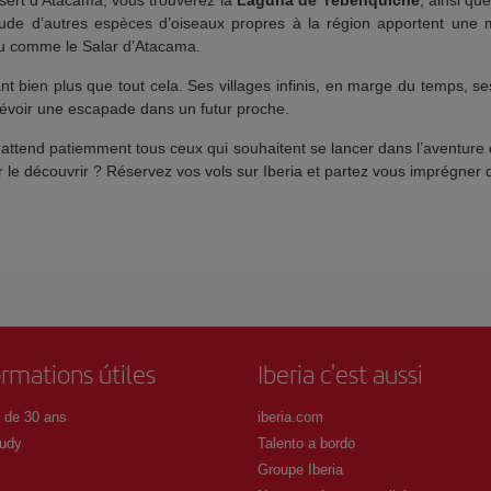
tude d’autres espèces d’oiseaux propres à la région apportent une
nu comme le Salar d’Atacama.
t bien plus que tout cela. Ses villages infinis, en marge du temps, se
révoir une escapade dans un futur proche.
attend patiemment tous ceux qui souhaitent se lancer dans l’aventure
e découvrir ? Réservez vos vols sur Iberia et partez vous imprégner d
ormations útiles
Iberia c'est aussi
 de 30 ans
iberia.com
udy
Talento a bordo
Groupe Iberia