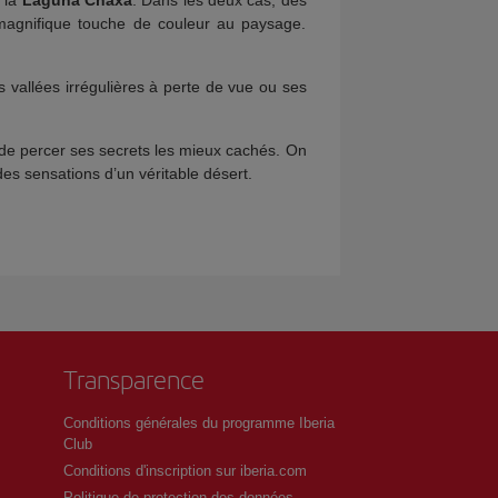
 magnifique touche de couleur au paysage.
s vallées irrégulières à perte de vue ou ses
 de percer ses secrets les mieux cachés. On
es sensations d’un véritable désert.
Transparence
Conditions générales du programme Iberia
Club
Conditions d'inscription sur iberia.com
Politique de protection des données