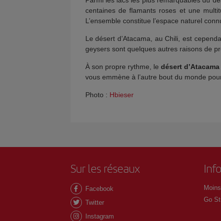
centaines de flamants roses et une multi
L’ensemble constitue l’espace naturel con
Le désert d’Atacama, au Chili, est cependan
geysers sont quelques autres raisons de p
À son propre rythme, le
désert d’Atacama
vous emmène à l’autre bout du monde pour l
Photo :
Hbieser
Sur les réseaux
Inf
Moins
Facebook
Go St
Twitter
Instagram