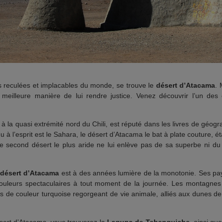
es reculées et implacables du monde, se trouve le
désert d’Atacama
. 
meilleure manière de lui rendre justice. Venez découvrir l’un des e
 à la quasi extrémité nord du Chili, est réputé dans les livres de géogr
nu à l’esprit est le Sahara, le désert d’Atacama le bat à plate couture, é
le second désert le plus aride ne lui enlève pas de sa superbe ni du 
e
désert d’Atacama
est à des années lumière de la monotonie. Ses pa
couleurs spectaculaires à tout moment de la journée. Les montagnes
cs de couleur turquoise regorgeant de vie animale, alliés aux dunes de 
sert d’Atacama, vous trouverez la
Laguna de Tebenquiche
, ainsi qu