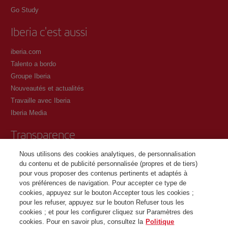
Go Study
Iberia c'est aussi
iberia.com
Talento a bordo
Groupe Iberia
Nouveautés et actualités
Travaille avec Iberia
Iberia Media
Transparence
Nous utilisons des cookies analytiques, de personnalisation
Conditions générales du programme Iberia Club
du contenu et de publicité personnalisée (propres et de tiers)
Conditions d'inscription sur iberia.com
pour vous proposer des contenus pertinents et adaptés à
Politique de protection des données personnelles
vos préférences de navigation. Pour accepter ce type de
Gestion et politique relative aux cookies
cookies, appuyez sur le bouton Accepter tous les cookies ;
pour les refuser, appuyez sur le bouton Refuser tous les
Contactez
cookies ; et pour les configurer cliquez sur Paramètres des
cookies. Pour en savoir plus, consultez la
Politique