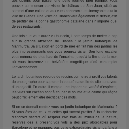
des options pour passer une belle journée bien remplie. Vous
pouvez commencer par visiter le château de San Juan, situé au
sommet d’une colline et aux vues panoramiques incroyables sur la
ville de Blanes. Une visite de Blanes vaut également le détour, afin
de profiter de la bonne gastronomie catalane dans n’importe quel
de ses restaurants.
Une fois que vous aurez vu tout cela, il sera temps de mettre le cap
sur la grande attraction de Blanes : le jardin botanique de
Marimurtra. Sa situation en bord de mer en fait l’un des jardins les
plus impressionnants que vous pourrez visiter. Son long escalier
vous mènera du plus haut de l’enceinte jusqu’à la limite de la mer,
où vous trouverez un belvédère magnifique d’où contempler
l’environnement.
Le jardin botanique regorge de recoins où mettre à profit vos talents
de photographe pour capturer la beauté naturelle du site au travers
d’un objectif. En outre, il compte une importante variété d’espèces,
les vues sur l’océan sont à couper le souffle et le calme qui règne
peut difficilement être décrit par des mots.
Si on se donnait rendez-vous au jardin botanique de Marimurtra ?
Si vous êtes de ceux et celles qui savent profiter à la recherche
d’endroits secrets où respirer l’air frais au milieu de la nature,
réservez dès à présent vos vols à des prix abordables pour
Barcelone et ne manquez pas cette extraordinaire visite, parfaite à