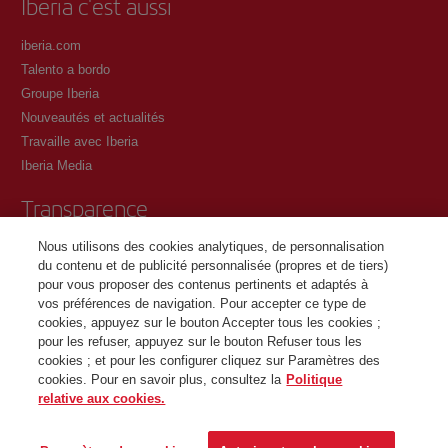
Iberia c'est aussi
iberia.com
Talento a bordo
Groupe Iberia
Nouveautés et actualités
Travaille avec Iberia
Iberia Media
Transparence
Nous utilisons des cookies analytiques, de personnalisation
Conditions générales du programme Iberia Club
du contenu et de publicité personnalisée (propres et de tiers)
Conditions d'inscription sur iberia.com
pour vous proposer des contenus pertinents et adaptés à
Politique de protection des données personnelles
vos préférences de navigation. Pour accepter ce type de
Gestion et politique relative aux cookies
cookies, appuyez sur le bouton Accepter tous les cookies ;
pour les refuser, appuyez sur le bouton Refuser tous les
Contactez
cookies ; et pour les configurer cliquez sur Paramètres des
cookies. Pour en savoir plus, consultez la
Politique
relative aux cookies.
©Iberia Joven 2026. Tous droits réservés.