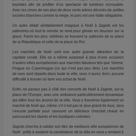
touristes afin de profiter d’un spectacle de lumières incroyable.
Avec les cimes de ses plus de deux cents arbres décorés de petites
lucioles blanches comme la neige, le parc est une halte obligatoire.
Un autre détail véritablement magique à Noël à Zagreb est les
patinoires où tout le monde se rend pour glisser en douceur sur la
glace. Parmi les plus célèbres se trouvent la patinoire de la place
de la République et celle de la place du Roi.
Les marchés de Noël sont une autre grande attraction de la
capitale croate. Elle en a même surpassé à plus d’une occasion
d’autres villes européennes aux marchés fabuleux tels que Vienne,
Prague ou Copenhague (ce qui n’est pas peu dire). Les marchés
de rues sont répartis dans toute la ville, vous n’aurez donc aucune
difficulté à trouver où faire vos achat de Noël.
Enfin, ne passez pas à côté des concerts de Noël à Zagreb, sur la
place de l’Europe, avec une ambiance particulièrement dynamique
qui attire tous les jeunes de la ville. Vous y trouverez également un
marché de Noël qui, même s’il n’est pas le plus grand de tous, sera
l’excuse parfaite pour savourer un délicieux chocolat chaud en
parcourant les stands et les boutiques colorées.
Zagreb cherche à valider son titre de meilleure ville européenne de
Noël : prêts à soutenir la candidature de la ville en vous y rendant à