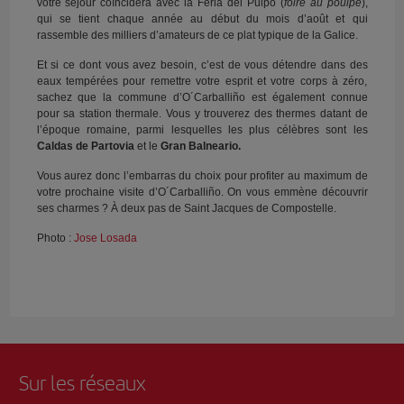
votre séjour coïncidera avec la Feria del Pulpo (
foire au poulpe
),
qui se tient chaque année au début du mois d’août et qui
rassemble des milliers d’amateurs de ce plat typique de la Galice.
Et si ce dont vous avez besoin, c’est de vous détendre dans des
eaux tempérées pour remettre votre esprit et votre corps à zéro,
sachez que la commune d’O´Carballiño est également connue
pour sa station thermale. Vous y trouverez des thermes datant de
l’époque romaine, parmi lesquelles les plus célèbres sont les
Caldas de Partovia
et le
Gran Balneario.
Vous aurez donc l’embarras du choix pour profiter au maximum de
votre prochaine visite d’O´Carballiño. On vous emmène découvrir
ses charmes ? À deux pas de Saint Jacques de Compostelle.
Photo :
Jose Losada
Sur les réseaux