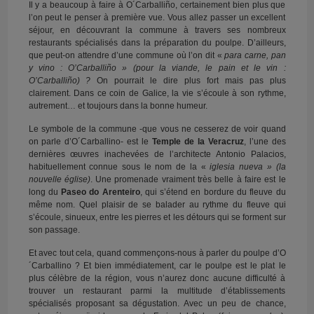
Il y a beaucoup à faire à O´Carballiño, certainement bien plus que
l’on peut le penser à première vue. Vous allez passer un excellent
séjour, en découvrant la commune à travers ses nombreux
restaurants spécialisés dans la préparation du poulpe. D’ailleurs,
que peut-on attendre d’une commune où l’on dit «
para carne, pan
y vino : O’Carballiño » (pour la viande, le pain et le vin :
O’Carballiño)
?
On pourrait le dire plus fort mais pas plus
clairement. Dans ce coin de Galice, la vie s’écoule à son rythme,
autrement… et toujours dans la bonne humeur.
Le symbole de la commune -que vous ne cesserez de voir quand
on parle d’O´Carballino- est le
Temple de la Veracruz
, l’une des
dernières œuvres inachevées de l’architecte Antonio Palacios,
habituellement connue sous le nom de la «
iglesia nueva
»
(la
nouvelle église)
. Une promenade vraiment très belle à faire est le
long du
Paseo do Arenteiro
, qui s’étend en bordure du fleuve du
même nom. Quel plaisir de se balader au rythme du fleuve qui
s’écoule, sinueux, entre les pierres et les détours qui se forment sur
son passage.
Et avec tout cela, quand commençons-nous à parler du poulpe d’O
´Carballino ? Et bien immédiatement, car le poulpe est le plat le
plus célèbre de la région, vous n’aurez donc aucune difficulté à
trouver un restaurant parmi la multitude d’établissements
spécialisés proposant sa dégustation. Avec un peu de chance,