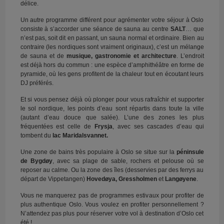
délice.
Un autre programme différent pour agrémenter votre séjour à Oslo
consiste à s’accorder une séance de sauna au centre
SALT
… que
n’est pas, soit dit en passant, un sauna normal et ordinaire. Bien au
contraire (les nordiques sont vraiment originaux), c’est un mélange
de sauna et de
musique, gastronomie et architecture
. L’endroit
est déjà hors du commun : une espèce d’amphithéâtre en forme de
pyramide, où les gens profitent de la chaleur tout en écoutant leurs
DJ préférés.
Et si vous pensez déjà où plonger pour vous rafraîchir et supporter
le sol nordique, les points d’eau sont répartis dans toute la ville
(autant d’eau douce que salée). L’une des zones les plus
fréquentées est celle de
Frysja
, avec ses cascades d’eau qui
tombent du
lac Maridalsvannet.
Une zone de bains très populaire à Oslo se situe sur la
péninsule
de Bygdøy
, avec sa plage de sable, rochers et pelouse où se
reposer au calme. Ou la zone des îles (desservies par des ferrys au
départ de Vippetangen)
Hovedøya, Gressholmen
et
Langøyene
.
Vous ne manquerez pas de programmes estivaux pour profiter de
plus authentique Oslo. Vous voulez en profiter personnellement ?
N’attendez pas plus pour réserver votre vol à destination d’Oslo cet
été !