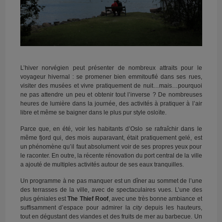
L’hiver norvégien peut présenter de nombreux attraits pour le
voyageur hivernal : se promener bien emmitouflé dans ses rues,
visiter des musées et vivre pratiquement de nuit…mais…pourquoi
ne pas attendre un peu et obtenir tout l’inverse ? De nombreuses
heures de lumière dans la journée, des activités à pratiquer à l’air
libre et même se baigner dans le plus pur style osloïte.
Parce que, en été, voir les habitants d’Oslo se rafraîchir dans le
même fjord qui, des mois auparavant, était pratiquement gelé, est
un phénomène qu’il faut absolument voir de ses propres yeux pour
le raconter. En outre, la récente rénovation du port central de la ville
a ajouté de multiples activités autour de ses eaux tranquilles.
Un programme à ne pas manquer est un dîner au sommet de l’une
des terrasses de la ville, avec de spectaculaires vues. L’une des
plus géniales est
The Thief Roof
, avec une très bonne ambiance et
suffisamment d’espace pour admirer la
city
depuis les hauteurs,
tout en dégustant des viandes et des fruits de mer au barbecue. Un