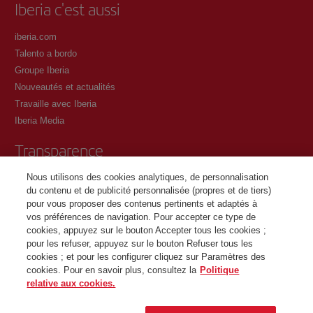
Iberia c'est aussi
iberia.com
Talento a bordo
Groupe Iberia
Nouveautés et actualités
Travaille avec Iberia
Iberia Media
Transparence
Nous utilisons des cookies analytiques, de personnalisation
Conditions générales du programme Iberia Club
du contenu et de publicité personnalisée (propres et de tiers)
Conditions d'inscription sur iberia.com
pour vous proposer des contenus pertinents et adaptés à
Politique de protection des données personnelles
vos préférences de navigation. Pour accepter ce type de
Gestion et politique relative aux cookies
cookies, appuyez sur le bouton Accepter tous les cookies ;
pour les refuser, appuyez sur le bouton Refuser tous les
Contactez
cookies ; et pour les configurer cliquez sur Paramètres des
cookies. Pour en savoir plus, consultez la
Politique
relative aux cookies.
©Iberia Joven 2026. Tous droits réservés.