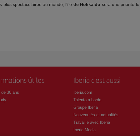
s plus spectaculaires au monde, l’île
de Hokkaido
sera une priorité l
ormations útiles
Iberia c'est aussi
 de 30 ans
iberia.com
udy
Talento a bordo
Groupe Iberia
Nouveautés et actualités
Travaille avec Iberia
Iberia Media