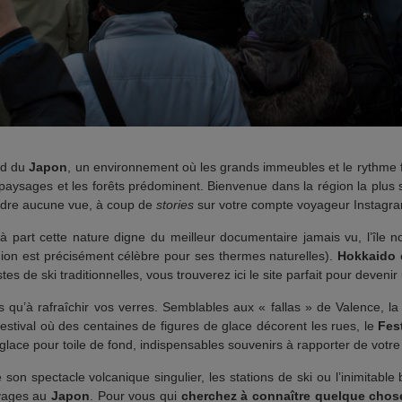
rd du
Japon
, un environnement où les grands immeubles et le rythme fr
s paysages et les forêts prédominent. Bienvenue dans la région la plu
erdre aucune vue, à coup de
stories
sur votre compte voyageur Instagra
à part cette nature digne du meilleur documentaire jamais vu, l’île 
gion est précisément célèbre pour ses thermes naturelles).
Hokkaido
e
stes de ski traditionnelles, vous trouverez ici le site parfait pour deveni
s qu’à rafraîchir vos verres. Semblables aux « fallas » de Valence, l
stival où des centaines de figures de glace décorent les rues, le
Fes
glace pour toile de fond, indispensables souvenirs à rapporter de votr
son spectacle volcanique singulier, les stations de ski ou l’inimitable
oyages au
Japon
. Pour vous qui
cherchez à connaître quelque chose