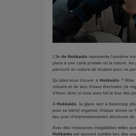
L’île
de Hokkaido
représente l’extrême no
place à une carte postale où la nature, le
parcourir en voiture de location pour ne p
Qu’allez-vous trouver à
Hokkaido
? Mise 
volcans et de lacs d’eaux thermales (la ré
d’hiver, donc si vous avez fait le tour des pi
À
Hokkaido
, la glace sert à beaucoup plu
pour sa bière) organise chaque année un fe
lieu avec d’impressionnantes structures de 
Avec des ressources inégalables telles que 
Hokkaido
est souvent oubliée lors des v