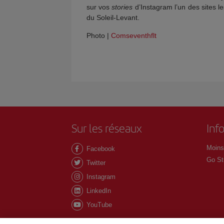
sur vos
stories
d’Instagram l’un des sites le
du Soleil-Levant.
Photo |
Comseventhflt
Sur les réseaux
Inf
Moins
Facebook
Go St
Twitter
Instagram
LinkedIn
YouTube