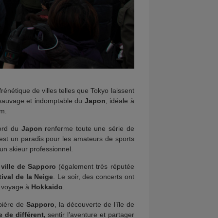
énétique de villes telles que Tokyo laissent
s sauvage et indomptable du
Japon
, idéale à
m.
nord du
Japon
renferme toute une série de
st un paradis pour les amateurs de sports
r un skieur professionnel.
a
ville de Sapporo
(également très réputée
tival de la Neige
. Le soir, des concerts ont
e voyage à
Hokkaido
.
 bière de
Sapporo
, la découverte de l’île de
 de différent,
sentir l’aventure et partager