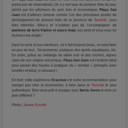
prend pas de réservations. On n’y sert que du poisson frais du jour,
pêché par les pêcheurs du port, bon et économique.
Playa San
Juan
est d’ailleurs connue comme l’un des principaux postes de
déchargement de poisson frais de la province de
Tenerife
, vous
êtes informés. Allez-y et n’oubliez pas de l’accompagner de
pommes de terre fripées et sauce mojo
, vos amis et vous vous en
lécherez les doigts !
Dans la zone et aux alentours, où il fait toujours beau, on peut faire
un peu de tout : Se promener, pratiquer des sports aquatiques, etc.
En outre, grâce au mélange du sable noir et des rochers, signes
clairs de son origine volcanique,
Playa San Juan
est l’endroit idéal
pour passer des heures à pratiquer du « snorkel » (plongée avec
lunettes et tuba), si amusant !
En bref, cette expérience
Erasmus
est notre recommandation pour
manger pas cher et économiser, à faire dans le
Tenerife
le plus
authentique. Etes-vous prêt à voyager avec
Iberia Joven
et vivre un
plan différent ?
Photo |
Jaume Escofet