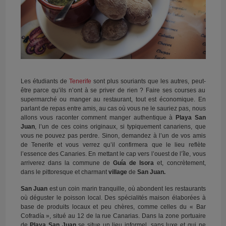
Les étudiants de
Tenerife
sont plus souriants que les autres, peut-
être parce qu’ils n’ont à se priver de rien ? Faire ses courses au
supermarché ou manger au restaurant, tout est économique. En
parlant de repas entre amis, au cas où vous ne le sauriez pas, nous
allons vous raconter comment manger authentique à
Playa San
Juan
, l’un de ces coins originaux, si typiquement canariens, que
vous ne pouvez pas perdre. Sinon, demandez à l’un de vos amis
de Tenerife et vous verrez qu’il confirmera que le lieu reflète
l’essence des Canaries. En mettant le cap vers l’ouest de l’île, vous
arriverez dans la commune de
Guía de Isora
et, concrètement,
dans le pittoresque et charmant
village
de
San Juan.
San Juan
est un coin marin tranquille, où abondent les restaurants
où déguster le poisson local. Des spécialités maison élaborées à
base de produits locaux et peu chères, comme celles du « Bar
Cofradía », situé au 12 de la rue Canarias. Dans la zone portuaire
de
Playa San Juan
se situe un lieu informel, sans luxe et qui ne